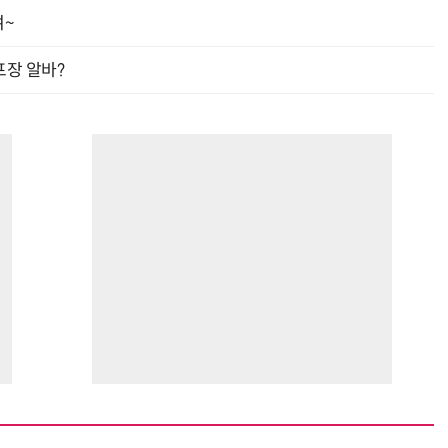
여~
프장 알바?