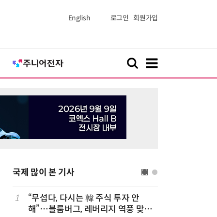
English
로그인
회원가입
국제 많이 본 기사
1
“무섭다, 다시는 韓 주식 투자 안
6
“韓, 향
해”…블룸버그, 레버리지 역풍 맞은
엔비디아,