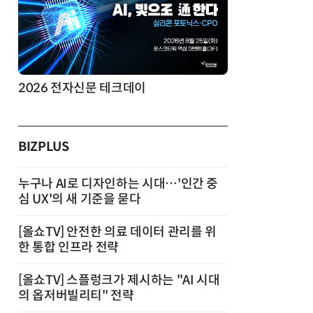
2026 전자신문 테크데이
제8회 AI정
BIZPLUS
누구나 AI로 디자인하는 시대…'인간 중
심 UX'의 새 기준을 묻다
[올쇼TV] 안전한 의료 데이터 관리를 위
한 통합 인프라 전략
[올쇼TV] 스플렁크가 제시하는 "AI 시대
의 옵저버빌리티" 전략