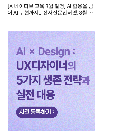
[AI네이티브 교육 8월 일정] AI 활용을 넘
어 AI 구현까지...전자신문인터넷, 8월 실
전 교육·워크숍 개최 발행일 : 2026-07-
23 10:46