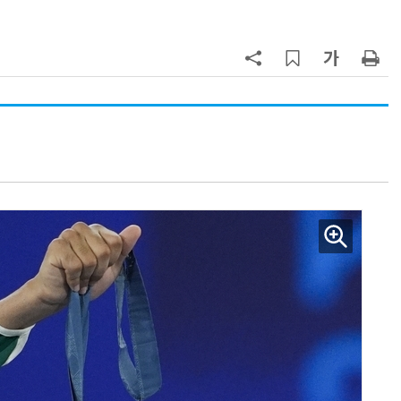
7
폭염에 다뉴브 강바닥서 드러난 '나
치 침몰선'… 암반 폭파해 물길까지
바꾼다
8
日서 벤틀리 몰다 사고낸 유명 한국
인 인플루언서 체포… 7대 연쇄추돌
후 도망가
9
헬기 착륙 방해한 염소 떼…양치기
개가 길 터줬다
10
“설마, 삼전닉스가 하루새 반토막날
까”…월가에 판돈 몰린다는데