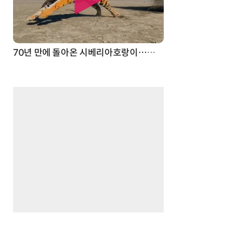
스파이더맨 웹 슈터
70년 만에 돌아온 시베리아호랑이…카자흐스탄 야생에 풀렸다