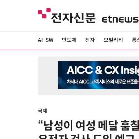
AI·SW
반도체
전자
모빌리티
통
국제
“남성이 여성 메달 훔칠