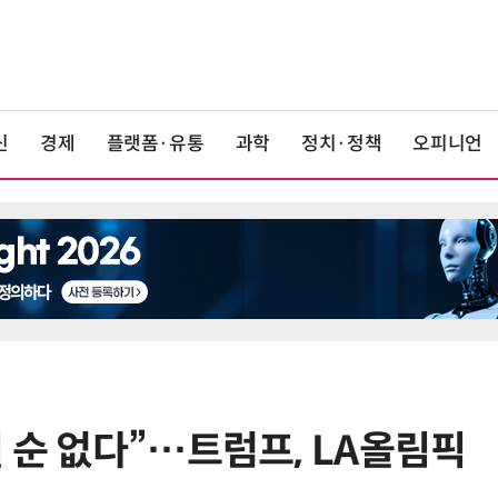
신
경제
플랫폼·유통
과학
정치·정책
오피니언
 순 없다”…트럼프, LA올림픽
6
“韓, 향후 5년 메모리 최강국 유지…
엔비디아, HBM 독주 흔들”