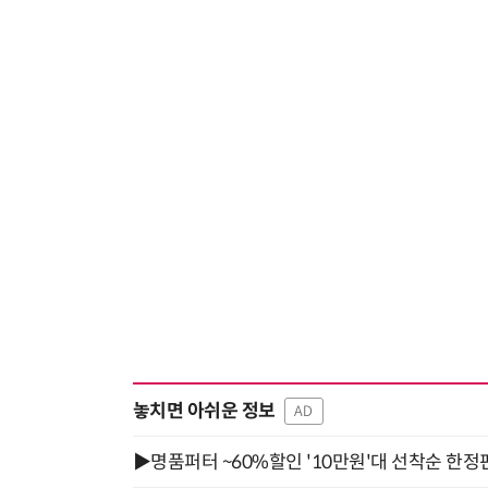
놓치면 아쉬운 정보
AD
▶명품퍼터 ~60%할인 '10만원'대 선착순 한정