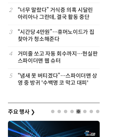
코스피 조명
2
“너무 말랐다” 거식증 의혹 시달린
7
폭염에 다
아리아나 그란데, 결국 활동 중단
치 침몰선
바꾼다
3
“시간당 4만원”…휴머노이드가 집
8
日서 벤틀
찾아가 청소해준다
인 인플루
후 도망가
4
거미줄 쏘고 자동 회수까지…현실판
9
헬기 착륙
스파이더맨 웹 슈터
개가 길 
5
“냄새 못 버티겠다”…스파이더맨 상
10
“설마, 
영 중 방귀 '수백명 코 막고 대피'
까”…월
주요 행사
❯