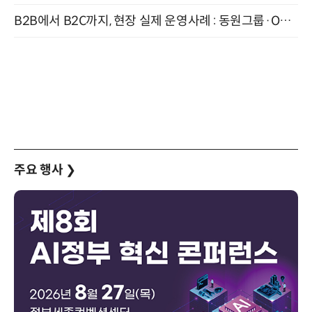
B2B에서 B2C까지, 현장 실제 운영사례 : 동원그룹·OCI·다이닝브랜즈그룹·당근 (8/27)
주요 행사
❯