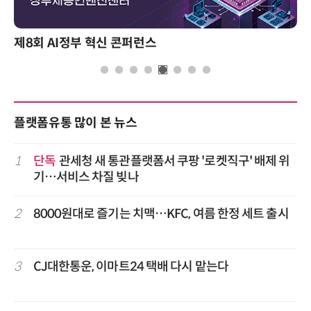
제8회 AI정부 혁신 콘퍼런스
플랫폼유통 많이 본 뉴스
1
단독
관세청 새 통관플랫폼서 쿠팡 '로켓직구' 배제 위
기…서비스 차질 빚나
2
8000원대로 즐기는 치맥…KFC, 여름 한정 세트 출시
3
CJ대한통운, 이마트24 택배 다시 맡는다