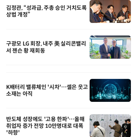
김정관, “성과급, 주총 승인 거치도록
상법 개정”
구광모 LG 회장, 내주 美 실리콘밸리
서 젠슨 황 재회동
K배터리 밸류체인 '시차'…셀은 웃고
소재는 아직
반도체 성장에도 '고용 한파'…올해
취업자 증가 전망 10만명대로 대폭
'하향'