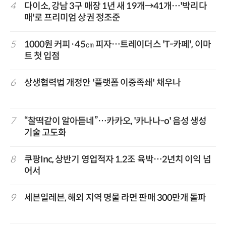
4
다이소, 강남 3구 매장 1년 새 19개→41개…'박리다
매'로 프리미엄 상권 정조준
5
1000원 커피·45㎝ 피자…트레이더스 'T-카페', 이마
트 첫 입점
6
상생협력법 개정안 '플랫폼 이중족쇄' 채우나
7
“찰떡같이 알아듣네”…카카오, '카나나-o' 음성 생성
기술 고도화
8
쿠팡Inc, 상반기 영업적자 1.2조 육박…2년치 이익 넘
어서
9
세븐일레븐, 해외 지역 명물 라면 판매 300만개 돌파