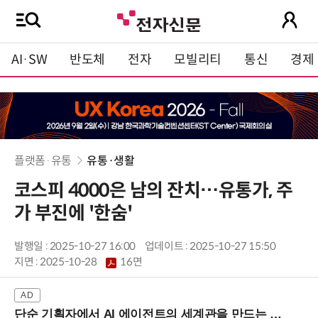
AI·SW
반도체
전자
모빌리티
통신
경제
플랫폼·유통
유통·생활
코스피 4000은 남의 잔치…유통가, 주
가 부진에 '한숨'
발행일 : 2025-10-27 16:00
업데이트 : 2025-10-27 15:50
지면 :
2025-10-28
16면
단순 기획자에서 AI 에이전트의 세계관을 만드는 지식 설계자로.. (8/20 강남역)