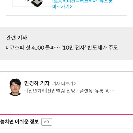
ET 개발
[로옴세미컨덕터코리아] 뉴스룸
바로가기>
관련 기사
코스피 첫 4000 돌파… '10만 전자' 반도체가 주도
민경하 기자
기사 더보기
[신년기획]산업별 AI 전망 - 플랫폼·유통 'AI 에이전트 시대' 개막
놓치면 아쉬운 정보
AD