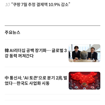
10
“쿠팡 7월 추정 결제액 10.9% 감소”
주요뉴스
韓 AI리더십 공백 장기화… 글로벌 3
강 동력 꺼져간다
中 통신사, 'AI 토큰'으로 분기 2兆 벌
었다…한국도 사업화 시동