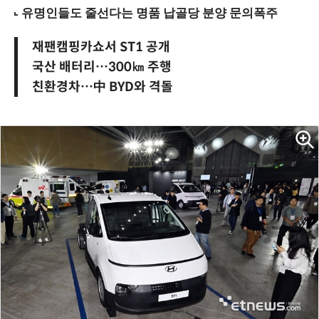
재팬캠핑카쇼서 ST1 공개
국산 배터리…300㎞ 주행
친환경차…中 BYD와 격돌