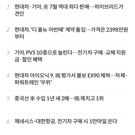
1
현대차·기아, 美 7월 역대 최다 판매…하이브리드가
견인
2
현대차, '디 올뉴 아반떼' 계약 돌입…가격은 2398만원
부터
3
기아, PV5 10종으로 늘린다…전기차 구매·교체 지원
금·할인 혜택
4
현대차 아이오닉 9, 獨 평가서 볼보 EX90 제쳐…차체·
파워트레인 '우위'
5
중국산 車 수입 1년 새 2배…獨 제치고 1위
6
제네시스-대한항공, 전기차 구매 시 1만마일 쏜다