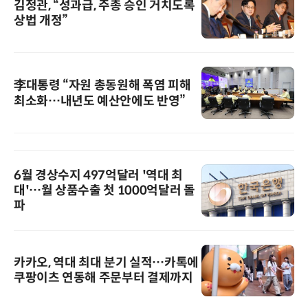
김정관, “성과급, 주총 승인 거치도록
상법 개정”
李대통령 “자원 총동원해 폭염 피해
최소화…내년도 예산안에도 반영”
6월 경상수지 497억달러 '역대 최
대'…월 상품수출 첫 1000억달러 돌
파
카카오, 역대 최대 분기 실적…카톡에
쿠팡이츠 연동해 주문부터 결제까지