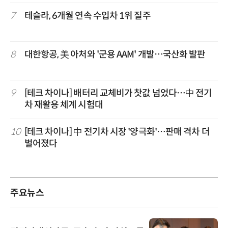
7
테슬라, 6개월 연속 수입차 1위 질주
8
대한항공, 美 아처와 '군용 AAM' 개발…국산화 발판
9
[테크 차이나] 배터리 교체비가 찻값 넘었다…中 전기
차 재활용 체계 시험대
10
[테크 차이나] 中 전기차 시장 '양극화'…판매 격차 더
벌어졌다
주요뉴스