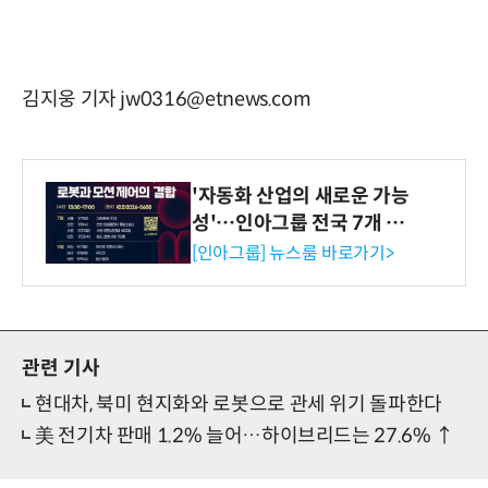
김지웅 기자 jw0316@etnews.com
'자동화 산업의 새로운 가능
성'…인아그룹 전국 7개 도
시 세미나 페어 개최
[인아그룹] 뉴스룸 바로가기>
관련 기사
현대차, 북미 현지화와 로봇으로 관세 위기 돌파한다
美 전기차 판매 1.2% 늘어…하이브리드는 27.6% ↑