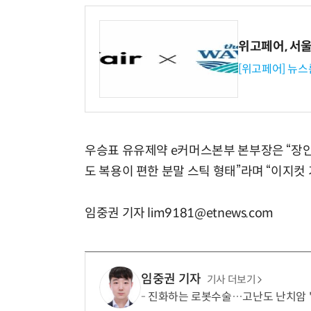
위고페어, 서울A
[위고페어] 뉴스
우승표 유유제약 e커머스본부 본부장은 “장
도 복용이 편한 분말 스틱 형태”라며 “이지컷
임중권 기자 lim9181@etnews.com
임중권 기자
기사 더보기
진화하는 로봇수술…고난도 난치암 '