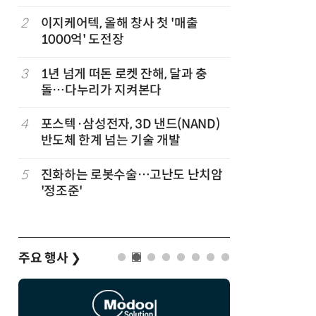
“내년 2
정
2
이지케어텍, 올해 창사 첫 '매출
7
“망막 찍
1000억' 도전장
부, 첨단 
3
1년 넘게 떠돈 로켓 잔해, 달과 충
8
DB하이텍
돌…다누리가 지켜본다
에 무상 
계 고도화
4
포스텍·삼성전자, 3D 낸드(NAND)
9
KIST,
반도체 한계 넘는 기술 개발
빛 신호 한
칩' 구현
5
진화하는 로봇수술…고난도 난치암
10
[르포]아
'정조준'
경 다루며
제공 '주
주요 행사
❯