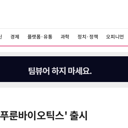
신
경제
플랫폼·유통
과학
정치·정책
오피니언
 푸룬바이오틱스' 출시
6
[K-과학인재 고등학생 캠프] 반도체
·바이오 실험에 더위도 잊었다…