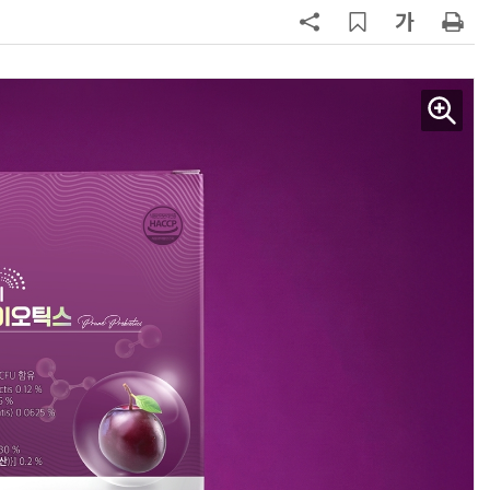
“내년 2기로 이어집니다”
7
“망막 찍자 심혈관 고위험 판정”…
부, 첨단 의료 AI 임상 확산 지원
8
DB하이텍, 반도체 장비 공공나노팹
에 무상 이전…“상생 협력으로 생태
계 고도화”
9
KIST, 기존 반도체 공정으로 전기·
빛 신호 한 번에 읽는 '광반도체 BCI
칩' 구현
10
[르포]아이들이 직접 첨단 전자현미
경 다루며 과학원리 체득...과학체험
제공 '주니어닥터' 현장