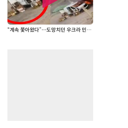
“계속 쫓아왔다”…도망치던 우크라 민간인 공격한 러 자폭 드론