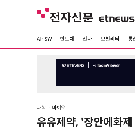
AI·SW
반도체
전자
모빌리티
통
과학
바이오
유유제약, '장안에화제