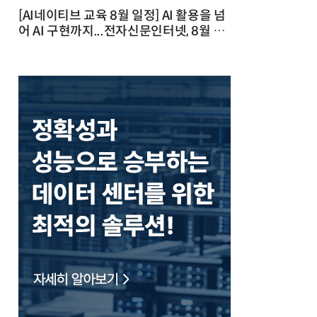
[AI네이티브 교육 8월 일정] AI 활용을 넘
어 AI 구현까지...전자신문인터넷, 8월 실
전 교육·워크숍 개최 발행일 : 2026-07-
23 10:46