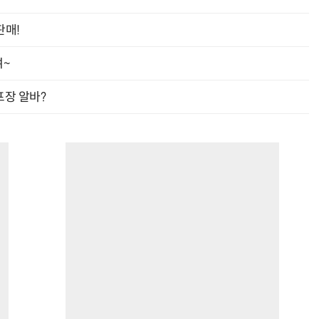
판매!
여~
거미줄 쏘고 자동 회수까지…현실판 스파이더맨 웹 슈터
70년 만에 돌아온 시베리아호랑이…카자흐스탄 야생에 풀렸다
프장 알바?