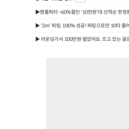
▶명품퍼터 ~60%할인 '10만원'대 선착순 한정
▶ '2m' 퍼팅, 100% 성공! 퍼팅으로만 10타 줄
▶ 라운딩가서 100만원 벌었어요. 뜨고 있는 골