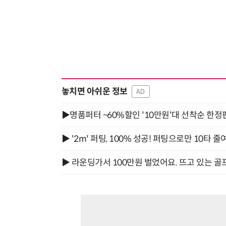
놓치면 아쉬운 정보
AD
▶명품퍼터 ~60%할인 '10만원'대 선착순 한정
▶ '2m' 퍼팅, 100% 성공! 퍼팅으로만 10타 줄
▶ 라운딩가서 100만원 벌었어요. 뜨고 있는 골