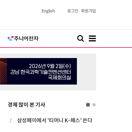
English
로그인
회원가입
경제 많이 본 기사
1
삼성페이에서 '티머니 K-패스' 쓴다
6
단독
보험
는다…'보