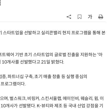
발
구성
7
'게이밍위크' 삼성전자-LG전자 유
서 TV·모니터 '大戰'
8
500조 퇴직연금 시장 노리는 RA 핀
테크…AI 연금운용 경쟁 본격화
기 스타트업을 선발하고 실리콘밸리 현지 프로그램을 통해 본
9
LG 엑사원, 中企 제조현장 '전파'…
대기업과 협력사 AI 상생 시동
프트웨어 기반 초기 스타트업의 글로벌 진출을 지원하는 '아
10
코스피 급등에 매수 사이드카 발동
참가팀 10개사를 선발했다고 21일 밝혔다.
검증, 파트너십 구축, 초기 매출 창출 등 실행 중심의
하는 프로그램이다.
며, 벌스워크, 비링커, 스킨서울랩, 에이인비, 웨슬리, 윔, 이
총 10개사가 선발됐다. K-뷰티와 제조 등 국내 산업 강점을 기