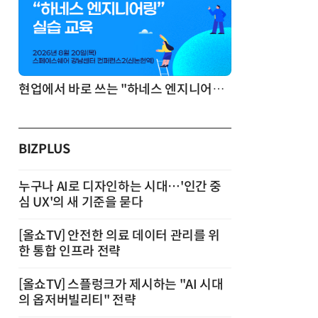
기반 정리·리서치·보고 자동화
현업에서 바로 쓰는 "하네스 엔지니어링" 실습 교육
BIZPLUS
누구나 AI로 디자인하는 시대…'인간 중
심 UX'의 새 기준을 묻다
[올쇼TV] 안전한 의료 데이터 관리를 위
한 통합 인프라 전략
[올쇼TV] 스플렁크가 제시하는 "AI 시대
의 옵저버빌리티" 전략