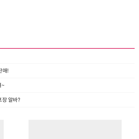
판매!
여~
프장 알바?