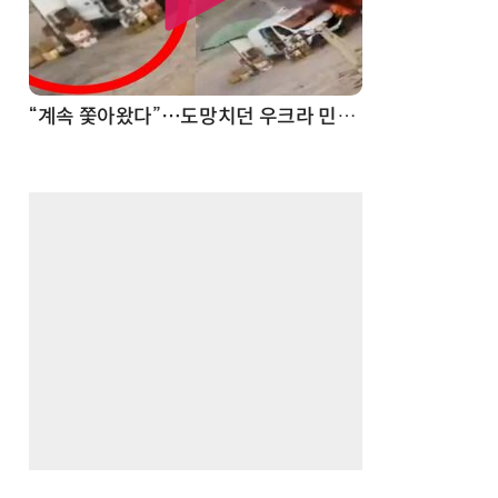
“계속 쫓아왔다”…도망치던 우크라 민간인 공격한 러 자폭 드론