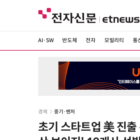
AI·SW
반도체
전자
모빌리티
통
경제
중기·벤처
초기 스타트업 美 진출