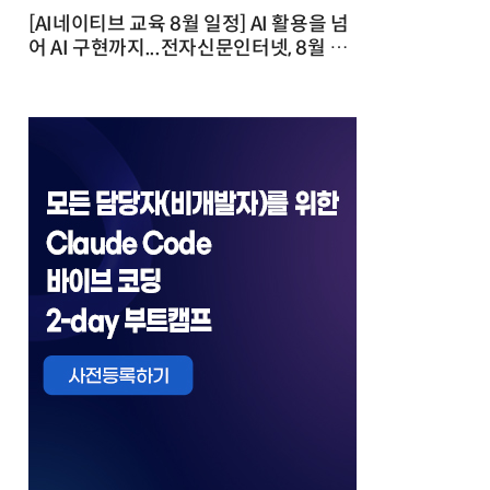
[AI네이티브 교육 8월 일정] AI 활용을 넘
어 AI 구현까지...전자신문인터넷, 8월 실
전 교육·워크숍 개최 발행일 : 2026-07-
23 10:46