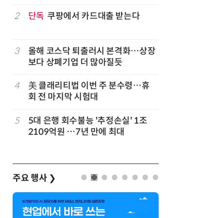
구성
럽
2
단독
쿠팡에서 카드대출 받는다
7
'게이밍위
서 TV·모
3
올해 코스닥 퇴출러시 본격화…상장
8
500조 
보다 상폐기업 더 많아질듯
테크…AI
4
美 클래리티법 이번 주 분수령…휴
9
LG 엑사
회 전 마지막 시험대
대기업과 
5
5대 은행 회수불능 '추정손실' 1조
10
코스피 급
2109억원 …7년 만에 최대
주요 행사
❯