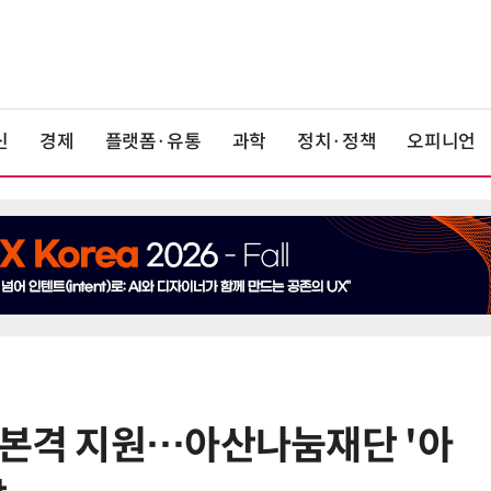
신
경제
플랫폼·유통
과학
정치·정책
오피니언
 본격 지원…아산나눔재단 '아
6
단독
보험 소비자 개인정보 유출 막
는다…'보험·GA 정보보호 협의체'