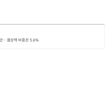
거미줄 쏘고 자동 회수까지…현실판 스파이더맨 웹 슈터
70년 만에 돌아온 시베리아호랑이…카자흐스탄 야생에 풀렸다
지만…결성액 비중은 5.6%