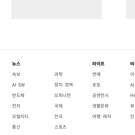
뉴스
라이프
비
속보
과학
연예
이
AI·SW
정치·정책
포토
A
반도체
오피니언
공연전시
H
전자
국제
생활문화
뷰
모빌리티
전국
여행·레저
인
통신
스포츠