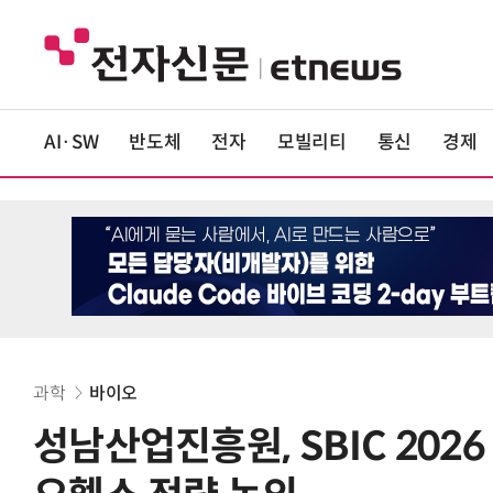
AI·SW
반도체
전자
모빌리티
통신
경제
과학
바이오
성남산업진흥원, SBIC 202