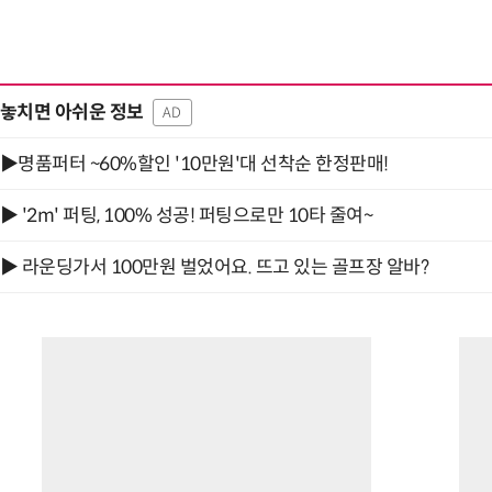
놓치면 아쉬운 정보
AD
▶명품퍼터 ~60%할인 '10만원'대 선착순 한정판매!
▶ '2m' 퍼팅, 100% 성공! 퍼팅으로만 10타 줄여~
▶ 라운딩가서 100만원 벌었어요. 뜨고 있는 골프장 알바?