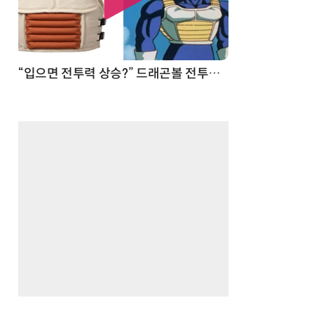
“입으면 전투력 상승?” 드래곤볼 전투복 닮은 중량조끼