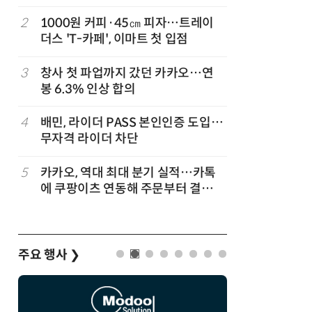
2
1000원 커피·45㎝ 피자…트레이
7
[뉴스줌인]
준
더스 'T-카페', 이마트 첫 입점
크'…“내
회복”
3
창사 첫 파업까지 갔던 카카오…연
8
“쿠팡, 7
봉 6.3% 인상 합의
최대'…
…
4
배민, 라이더 PASS 본인인증 도입…
9
네이버, 
무자격 라이더 차단
분기 기준
…
5
카카오, 역대 최대 분기 실적…카톡
10
롯데百, 
에 쿠팡이츠 연동해 주문부터 결제까
포켓몬 
지
주요 행사
❯