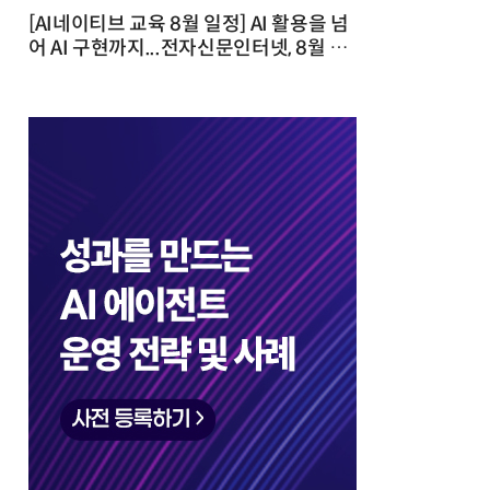
[AI네이티브 교육 8월 일정] AI 활용을 넘
어 AI 구현까지...전자신문인터넷, 8월 실
전 교육·워크숍 개최 발행일 : 2026-07-
23 10:46