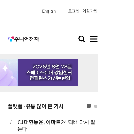
English
로그인
회원가입
플랫폼·유통 많이 본 기사
1
CJ대한통운, 이마트24 택배 다시 맡
6
쿠팡Inc,
는다
박…2년