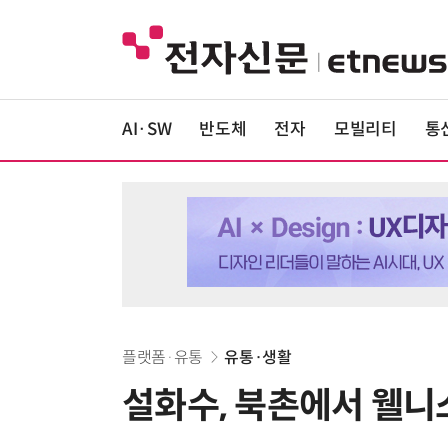
AI·SW
반도체
전자
모빌리티
통
플랫폼·유통
유통·생활
설화수, 북촌에서 웰니