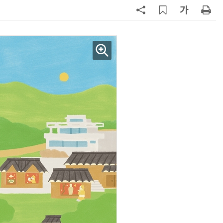
7
[뉴스줌인] 쿠팡Inc, 2분기 '어닝쇼
크'…“내년 중순께 유출 사고 전 수
회복”
8
“쿠팡, 7월 결제액 6조1100억 '역대
최대'…쿠팡이츠도 신기록”
9
네이버, 2분기 매출 3조3888억원
분기 기준 역대 최대
10
롯데百, 잠실서 첫 '서머마켓' 개최
포켓몬 별빛낙원 꾸린다