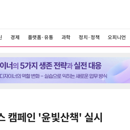
신
경제
플랫폼·유통
과학
정치·정책
오피니언
스 캠페인 '윤빛산책' 실시
6
쿠팡Inc, 상반기 영업적자 1.2조 육
박…2년치 이익 넘어서