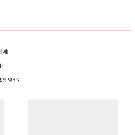
“계속 쫓아왔다”…도망치던 우크라 민간인 공격한 러 자폭 드론
진정한 우정?…친구 구하려다 둘 다 의자 틈에 목이 낀 순간
판매!
여~
프장 알바?