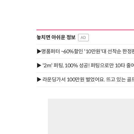
놓치면 아쉬운 정보
AD
▶명품퍼터 ~60%할인 '10만원'대 선착순 한정
▶ '2m' 퍼팅, 100% 성공! 퍼팅으로만 10타 줄
▶ 라운딩가서 100만원 벌었어요. 뜨고 있는 골