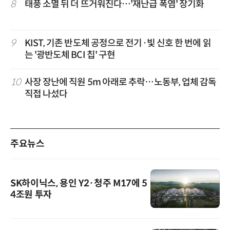
8
태풍 소멸 뒤 더 뜨거워진다…'재난급 폭염' 장기화
9
KIST, 기존 반도체 공정으로 전기·빛 신호 한 번에 읽
는 '광반도체 BCI 칩' 구현
10
사장 장난에 직원 5m 아래로 추락…노동부, 업체 감독
직접 나섰다
주요뉴스
SK하이닉스, 용인 Y2·청주 M17에 5
4조원 투자