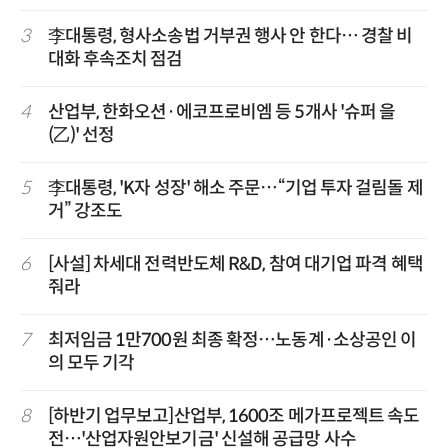
3
李대통령, 형사소송법 거부권 행사 안 한다… 경찰 비
대화 후속조치 점검
4
산업부, 한화오션·에코프로비엠 등 5개사 '슈퍼 을
(乙)' 선정
5
李대통령, 'K자 성장' 해소 주문…“기업 투자 걸림돌 제
거” 강조도
6
[사설] 차세대 전력반도체 R&D, 참여 대기업 파격 혜택
줘라
7
최저임금 1만700원 최종 확정…노동계·소상공인 이
의 모두 기각
8
[하반기 업무보고]산업부, 1600조 메가프로젝트 속도
전…'산업자원안보기금' 신설해 공급망 사수