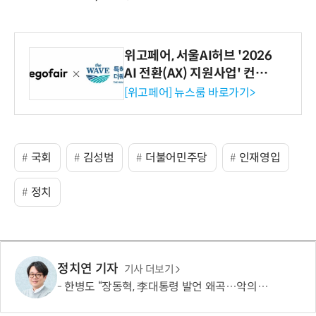
위고페어, 서울AI허브 '2026
AI 전환(AX) 지원사업' 컨소
시엄 선정
[위고페어] 뉴스룸 바로가기>
국회
김성범
더불어민주당
인재영입
정치
정치연 기자
기사 더보기
한병도 “장동혁, 李대통령 발언 왜곡…악의적 정치공세”