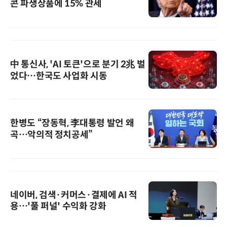
콘 파생상품에 15% 관세
中 통신사, 'AI 토큰'으로 분기 2兆 벌
었다…한국도 사업화 시동
한병도 “장동혁, 李대통령 발언 왜
곡…악의적 정치공세”
네이버, 검색·커머스·결제에 AI 적
용…'풀 퍼널' 수익화 강화