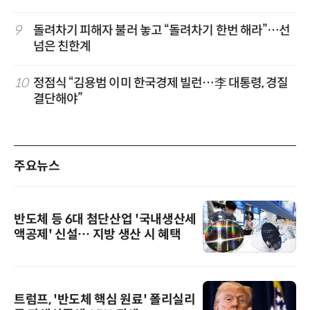
9
돌려차기 피해자 불러 놓고 “돌려차기 한번 해라”…선
넘은 친한계
10
정점식 “김용범 이미 한국경제 빌런…李 대통령, 경질
결단해야”
주요뉴스
반도체 등 6대 첨단산업 '국내생산세
액공제' 신설… 지방 생산 시 혜택
트럼프, '반도체 핵심 원료' 폴리실리