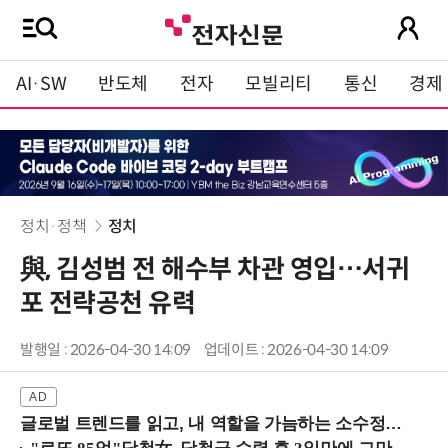
AI·SW
반도체
전자
모빌리티
통신
경제
정치·정책
정치
與, 김성범 전 해수부 차관 영입…서귀
포 전략공천 유력
발행일 : 2026-04-30 14:09
업데이트 : 2026-04-30 14:09
글로벌 트렌드를 읽고, 내 역할을 가늠하는 소수정예 실습 워크숍 (8/28 신논현역)