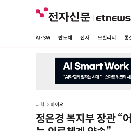
AI·SW
반도체
전자
모빌리티
통
과학
바이오
정은경 복지부 장관 “