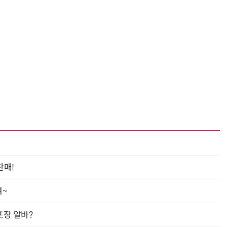
“계속 쫓아왔다”…도망치던 우크라 민간인 공격한 러 자폭 드론
진정한 우정?…친구 구하려다 둘 다 의자 틈에 목이 낀
판매!
여~
프장 알바?