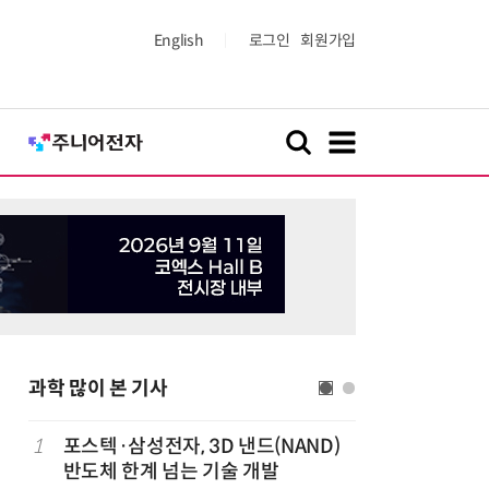
English
로그인
회원가입
과학 많이 본 기사
1
포스텍·삼성전자, 3D 낸드(NAND)
6
KIST,
반도체 한계 넘는 기술 개발
빛 신호 한