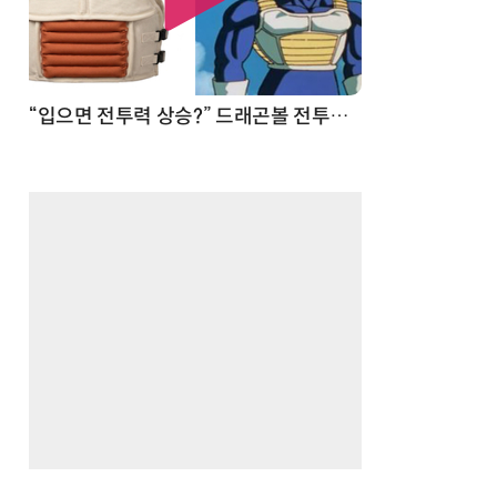
 순간
“입으면 전투력 상승?” 드래곤볼 전투복 닮은 중량조끼