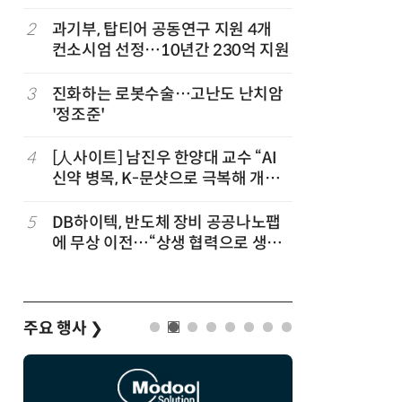
칩' 구현
2
과기부, 탑티어 공동연구 지원 4개
7
[K-과학
컨소시엄 선정…10년간 230억 지원
·바이오 
“내년 2
정
3
진화하는 로봇수술…고난도 난치암
8
“망막 찍
'정조준'
부, 첨단 
4
[人사이트] 남진우 한양대 교수 “AI
9
[르포]아
신약 병목, K-문샷으로 극복해 개발
경 다루며
속도 10배 향상”
제공 '주
5
DB하이텍, 반도체 장비 공공나노팹
10
다누리, 
에 무상 이전…“상생 협력으로 생태
후 포착
계 고도화”
주요 행사
❯