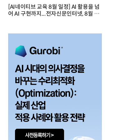
[AI네이티브 교육 8월 일정] AI 활용을 넘
어 AI 구현까지...전자신문인터넷, 8월 실
전 교육·워크숍 개최 발행일 : 2026-07-
23 10:46