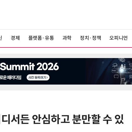
신
경제
플랫폼·유통
과학
정치·정책
오피니언
어디서든 안심하고 분만할 수 있
6
KIST, 기존 반도체 공정으로 전기·
빛 신호 한 번에 읽는 '광반도체 BCI