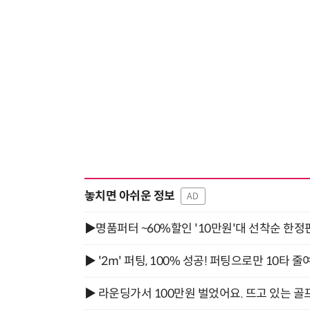
놓치면 아쉬운 정보
AD
▶명품퍼터 ~60%할인 '10만원'대 선착순 한정
▶ '2m' 퍼팅, 100% 성공! 퍼팅으로만 10타 줄
▶ 라운딩가서 100만원 벌었어요. 뜨고 있는 골