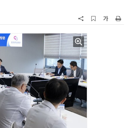
칩' 구현
7
[K-과학인재 고등학생 캠프] 반도체
·바이오 실험에 더위도 잊었다…
“내년 2기로 이어집니다”
8
“망막 찍자 심혈관 고위험 판정”…
부, 첨단 의료 AI 임상 확산 지원
9
[르포]아이들이 직접 첨단 전자현미
경 다루며 과학원리 체득...과학체험
제공 '주니어닥터' 현장
10
다누리, 스페이스X 팰컨9 달 충돌 전
후 포착