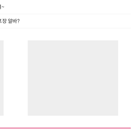
여~
프장 알바?