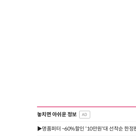
놓치면 아쉬운 정보
AD
▶명품퍼터 ~60%할인 '10만원'대 선착순 한정