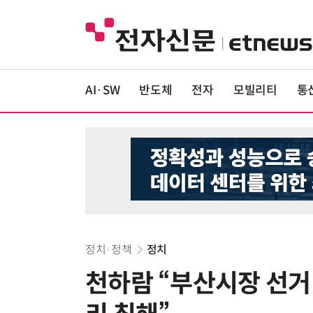
AI·SW
반도체
전자
모빌리티
통
정치·정책
정치
천하람 “부산시장 선거 