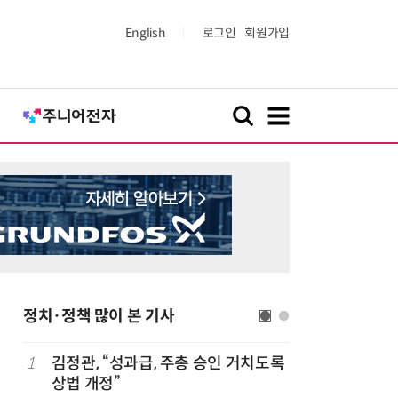
English
로그인
회원가입
정치·정책 많이 본 기사
세
1
김정관, “성과급, 주총 승인 거치도록
6
반도체 등
상법 개정”
액공제' 