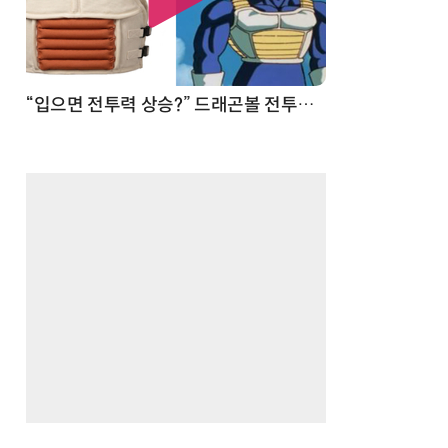
 순간
“입으면 전투력 상승?” 드래곤볼 전투복 닮은 중량조끼