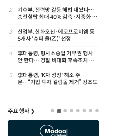
2
기후부, 전력망 갈등 해법 내놨다…
7
최저임금 
송전철탑 최대 40% 감축·지중화 확
동계·소상
대
3
산업부, 한화오션·에코프로비엠 등
8
정점식 “
5개사 '슈퍼 을(乙)' 선정
런…李 대
4
李대통령, 형사소송법 거부권 행사
9
[하반기 
안 한다… 경찰 비대화 후속조치 점
메가프로
검
보기금' 
5
李대통령, 'K자 성장' 해소 주
10
돌려차기 
문…“기업 투자 걸림돌 제거” 강조도
기 한번 
주요 행사
❯