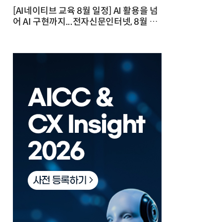
[AI네이티브 교육 8월 일정] AI 활용을 넘
어 AI 구현까지...전자신문인터넷, 8월 실
전 교육·워크숍 개최 발행일 : 2026-07-
23 10:46