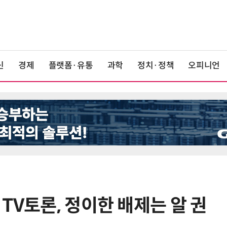
신
경제
플랫폼·유통
과학
정치·정책
오피니언
TV토론, 정이한 배제는 알 권
6
반도체 등 6대 첨단산업 '국내생산
액공제' 신설… 지방 생산 시 혜택