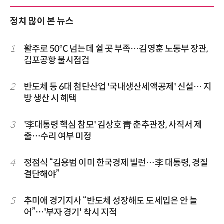
정치 많이 본 뉴스
1
활주로 50℃ 넘는데 쉴 곳 부족…김영훈 노동부 장관,
김포공항 불시점검
2
반도체 등 6대 첨단산업 '국내생산세액공제' 신설… 지
방 생산 시 혜택
3
'李대통령 핵심 참모' 김상호 靑 춘추관장, 사직서 제
출…수리 여부 미정
4
정점식 “김용범 이미 한국경제 빌런…李 대통령, 경질
결단해야”
5
추미애 경기지사 “반도체 성장해도 도세입은 안 늘
어”…'부자 경기' 착시 지적