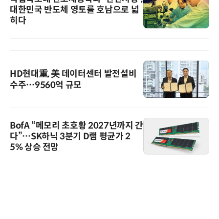
대한민국 반도체 영토를 호남으로 넓
히다
HD현대重, 美 데이터센터 발전설비
수주…9560억 규모
BofA “메모리 초호황 2027년까지 간
다”…SK하닉 3분기 D램 평균가 2
5% 상승 전망