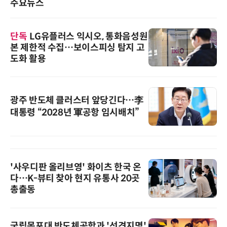
주요뉴스
단독
LG유플러스 익시오, 통화음성원
본 제한적 수집…보이스피싱 탐지 고
도화 활용
광주 반도체 클러스터 앞당긴다…李
대통령 “2028년 軍공항 임시배치”
'사우디판 올리브영' 화이츠 한국 온
다…K-뷰티 찾아 현지 유통사 20곳
총출동
국립목포대 반도체공학과 '선견지명',