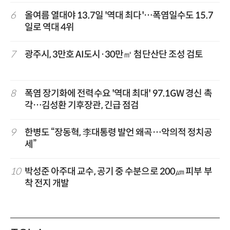
6
올여름 열대야 13.7일 '역대 최다'…폭염일수도 15.7
일로 역대 4위
7
광주시, 3만호 AI도시·30만㎡ 첨단산단 조성 검토
8
폭염 장기화에 전력수요 '역대 최대' 97.1GW 경신 촉
각…김성환 기후장관, 긴급 점검
9
한병도 “장동혁, 李대통령 발언 왜곡…악의적 정치공
세”
10
박성준 아주대 교수, 공기 중 수분으로 200㎛ 피부 부
착 전지 개발