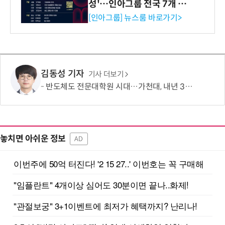
성'…인아그룹 전국 7개 도
시 세미나 페어 개최
[인아그룹] 뉴스룸 바로가기>
김동성 기자
기사 더보기
반도체도 전문대학원 시대…가천대, 내년 3월 30명 모집
놓치면 아쉬운 정보
AD