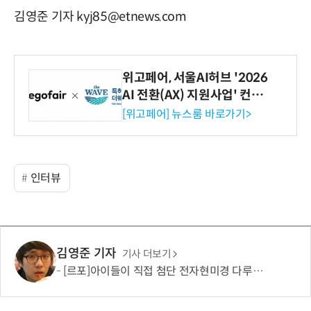
김영준 기자 kyj85@etnews.com
위고페어, 서울AI허브 '2026
AI 전환(AX) 지원사업' 컨소
시엄 선정
[위고페어] 뉴스룸 바로가기>
인터뷰
김영준 기자
기사 더보기
[르포]아이들이 직접 첨단 전자현미경 다루며 과학원리 체득...과학체험 제공 '주니어닥터' 현장