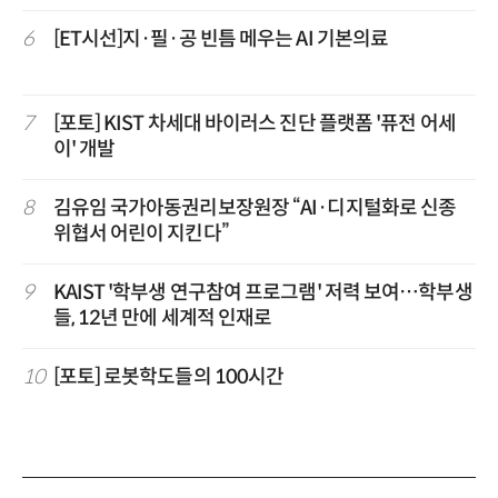
6
[ET시선]지·필·공 빈틈 메우는 AI 기본의료
7
[포토] KIST 차세대 바이러스 진단 플랫폼 '퓨전 어세
이' 개발
8
김유임 국가아동권리보장원장 “AI·디지털화로 신종
위협서 어린이 지킨다”
9
KAIST '학부생 연구참여 프로그램' 저력 보여…학부생
들, 12년 만에 세계적 인재로
10
[포토] 로봇학도들의 100시간