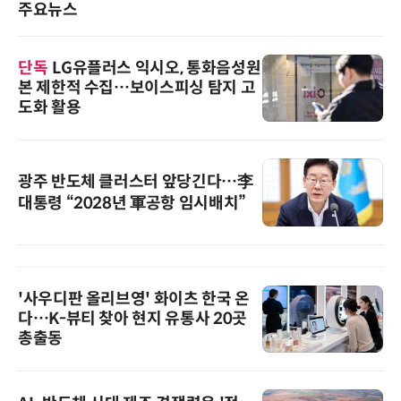
주요뉴스
단독
LG유플러스 익시오, 통화음성원
본 제한적 수집…보이스피싱 탐지 고
도화 활용
광주 반도체 클러스터 앞당긴다…李
대통령 “2028년 軍공항 임시배치”
'사우디판 올리브영' 화이츠 한국 온
다…K-뷰티 찾아 현지 유통사 20곳
총출동