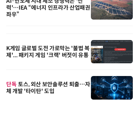
AI·반도체 시대 제조 경쟁력은 '전
력'…IEA “에너지 인프라가 산업패권
좌우”
K게임 글로벌 도전 가로막는 '불법 복
제'... 패키지 게임 '크랙' 버젓이 유통
단독
토스, 외산 보안솔루션 퇴출…자
체 개발 '타이탄' 도입