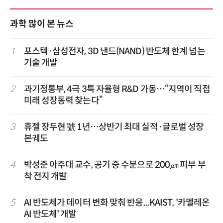
과학 많이 본 뉴스
1
포스텍·삼성전자, 3D 낸드(NAND) 반도체 한계 넘는
기술 개발
2
과기정통부, 4극 3특 자율형 R&D 가동…“지역이 직접
미래 성장동력 찾는다”
3
휴젤 장두현 號 1년…상반기 최대 실적·글로벌 성장
본궤도
4
박성준 아주대 교수, 공기 중 수분으로 200㎛ 피부 부
착 전지 개발
5
AI 반도체가 데이터 변화 맞춰 반응...KAIST, '카멜레온
AI 반도체' 개발