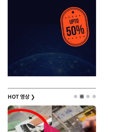
HOT 영상
❯