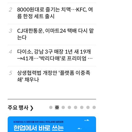
빚나
나
2
8000원대로 즐기는 치맥…KFC, 여
7
“찰떡같이
름 한정 세트 출시
나-o' 
3
CJ대한통운, 이마트24 택배 다시 맡
8
쿠팡Inc,
는다
박…2년
4
다이소, 강남 3구 매장 1년 새 19개
9
세븐일레븐
→41개…'박리다매'로 프리미엄 상
매 300
권 정조준
”
5
상생협력법 개정안 '플랫폼 이중족
10
“쿠팡 7월
쇄' 채우나
주요 행사
❯