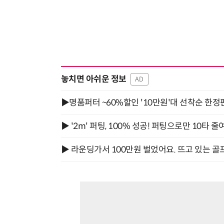
놓치면 아쉬운 정보
AD
▶명품퍼터 ~60%할인 '10만원'대 선착순 한정
▶ '2m' 퍼팅, 100% 성공! 퍼팅으로만 10타 줄
▶ 라운딩가서 100만원 벌었어요. 뜨고 있는 골