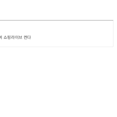
이버 쇼핑라이브 켠다