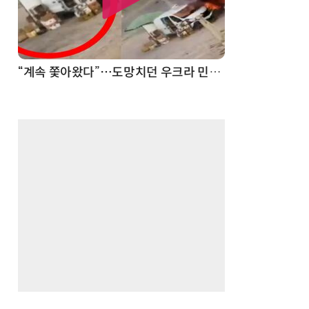
“계속 쫓아왔다”…도망치던 우크라 민간인 공격한 러 자폭 드론