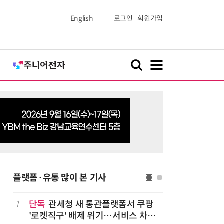
English
로그인
회원가입
플랫폼·유통 많이 본 기사
1
단독
관세청 새 통관플랫폼서 쿠팡
6
1000원
'로켓직구' 배제 위기…서비스 차질
더스 'T-