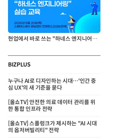
기반 정리·리서치·보고 자동화
현업에서 바로 쓰는 "하네스 엔지니어링" 실습 교육
BIZPLUS
누구나 AI로 디자인하는 시대…'인간 중
심 UX'의 새 기준을 묻다
[올쇼TV] 안전한 의료 데이터 관리를 위
한 통합 인프라 전략
[올쇼TV] 스플렁크가 제시하는 "AI 시대
의 옵저버빌리티" 전략