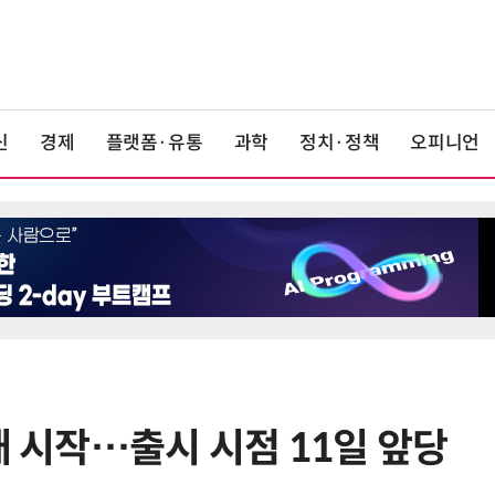
신
경제
플랫폼·유통
과학
정치·정책
오피니언
매 시작…출시 시점 11일 앞당
6
1000원 커피·45㎝ 피자…트레이
더스 'T-카페', 이마트 첫 입점