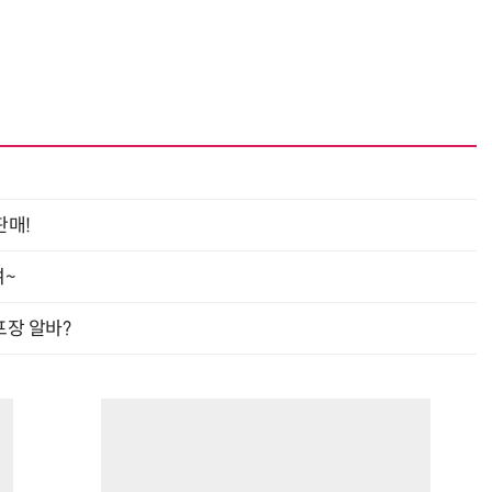
거미줄 쏘고 자동 회수까지…현실판 스파이더맨 웹 슈터
70년 만에 돌아온 시베리아호랑이…카자흐스탄 야생에 풀렸다
판매!
여~
프장 알바?