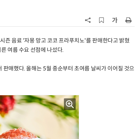
7
“찰떡같이 알아듣네”…카카오, '카
나-o' 음성 생성 기술 고도화
8
쿠팡Inc, 상반기 영업적자 1.2조 육
박…2년치 이익 넘어서
 시즌 음료 '자몽 망고 코코 프라푸치노'를 판매한다고 밝혔
이른 여름 수요 선점에 나섰다.
9
세븐일레븐, 해외 지역 명물 라면 판
매 300만개 돌파
터 판매했다. 올해는 5월 중순부터 초여름 날씨가 이어질 것으
10
“쿠팡 7월 추정 결제액 10.9% 감소