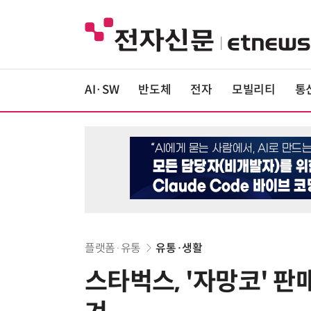
AI·SW
반도체
전자
모빌리티
통
플랫폼·유통
유통·생활
스타벅스, '자망코' 판