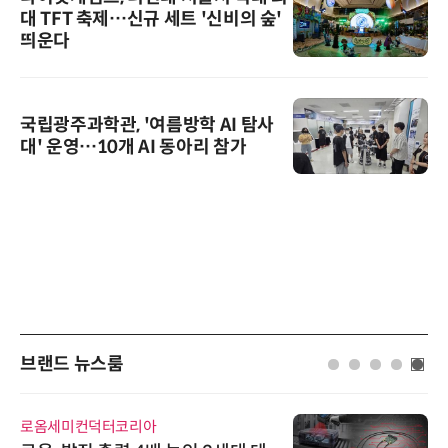
대 TFT 축제…신규 세트 '신비의 숲'
띄운다
국립광주과학관, '여름방학 AI 탐사
대' 운영…10개 AI 동아리 참가
브랜드 뉴스룸
로옴세미컨덕터코리아