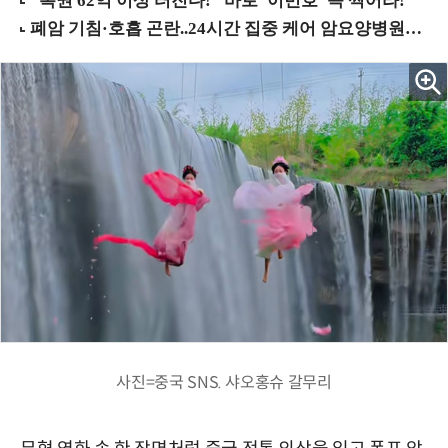
사진=중국 SNS. 샤오홍슈 갈무리