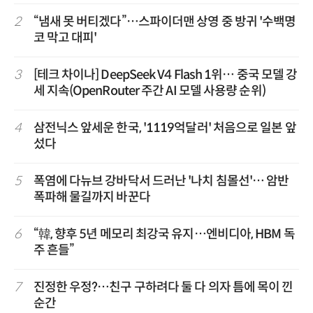
2
“냄새 못 버티겠다”…스파이더맨 상영 중 방귀 '수백명
코 막고 대피'
3
[테크 차이나] DeepSeek V4 Flash 1위… 중국 모델 강
세 지속(OpenRouter 주간 AI 모델 사용량 순위)
4
삼전닉스 앞세운 한국, '1119억달러' 처음으로 일본 앞
섰다
5
폭염에 다뉴브 강바닥서 드러난 '나치 침몰선'… 암반
폭파해 물길까지 바꾼다
6
“韓, 향후 5년 메모리 최강국 유지…엔비디아, HBM 독
주 흔들”
7
진정한 우정?…친구 구하려다 둘 다 의자 틈에 목이 낀
순간