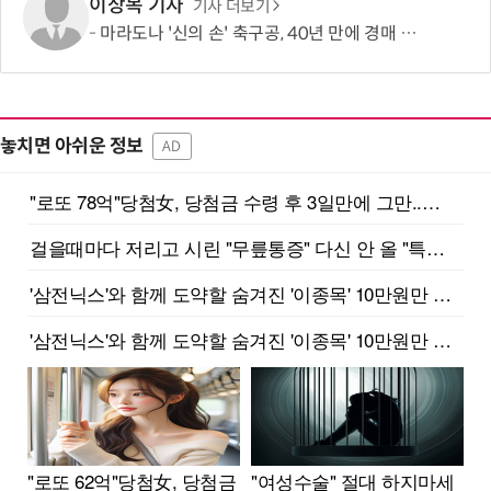
이상목 기자
기사 더보기
마라도나 '신의 손' 축구공, 40년 만에 경매 나온다…“예상 낙찰가 141억”
놓치면 아쉬운 정보
AD