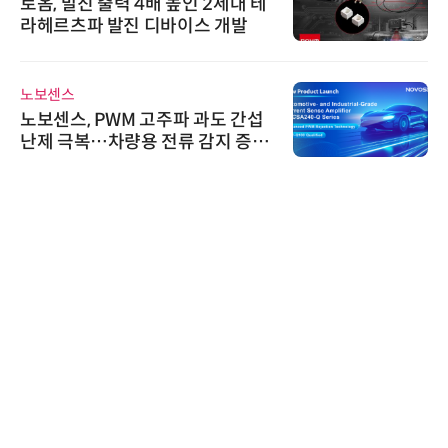
로옴, 발진 출력 4배 높인 2세대 테
라헤르츠파 발진 디바이스 개발
노보센스
노보센스, PWM 고주파 과도 간섭
난제 극복…차량용 전류 감지 증폭
기