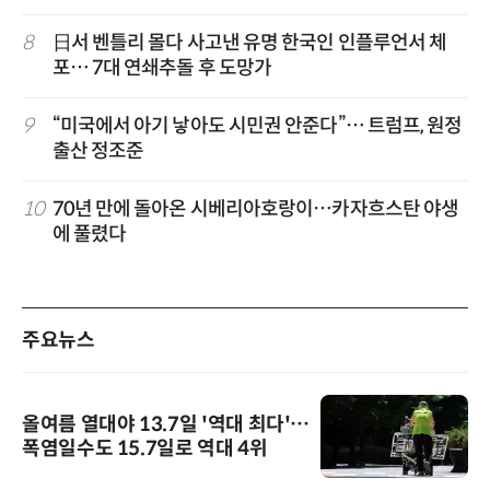
8
日서 벤틀리 몰다 사고낸 유명 한국인 인플루언서 체
포… 7대 연쇄추돌 후 도망가
9
“미국에서 아기 낳아도 시민권 안준다”… 트럼프, 원정
출산 정조준
10
70년 만에 돌아온 시베리아호랑이…카자흐스탄 야생
에 풀렸다
주요뉴스
올여름 열대야 13.7일 '역대 최다'…
폭염일수도 15.7일로 역대 4위