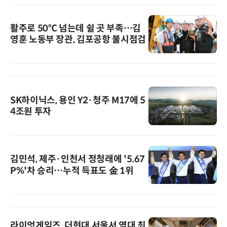
활주로 50℃ 넘는데 쉴 곳 부족…김
영훈 노동부 장관, 김포공항 불시점검
SK하이닉스, 용인 Y2·청주 M17에 5
4조원 투자
김민석, 제주·인천서 정청래에 '5.67
P%'차 승리…누적 득표도 金 1위
라이엇게임즈, 더현대 서울서 역대 최