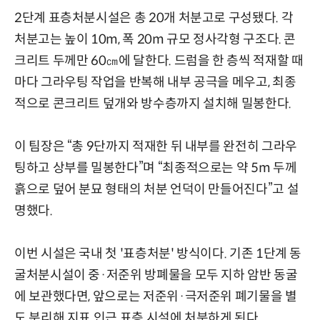
2단계 표층처분시설은 총 20개 처분고로 구성됐다. 각
처분고는 높이 10m, 폭 20m 규모 정사각형 구조다. 콘
크리트 두께만 60㎝에 달한다. 드럼을 한 층씩 적재할 때
마다 그라우팅 작업을 반복해 내부 공극을 메우고, 최종
적으로 콘크리트 덮개와 방수층까지 설치해 밀봉한다.
이 팀장은 “총 9단까지 적재한 뒤 내부를 완전히 그라우
팅하고 상부를 밀봉한다”며 “최종적으로는 약 5m 두께
흙으로 덮어 분묘 형태의 처분 언덕이 만들어진다”고 설
명했다.
이번 시설은 국내 첫 '표층처분' 방식이다. 기존 1단계 동
굴처분시설이 중·저준위 방폐물을 모두 지하 암반 동굴
에 보관했다면, 앞으로는 저준위·극저준위 폐기물을 별
도 분리해 지표 인근 표층 시설에 처분하게 된다.