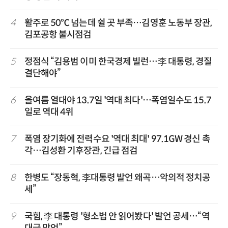
4
활주로 50℃ 넘는데 쉴 곳 부족…김영훈 노동부 장관,
김포공항 불시점검
5
정점식 “김용범 이미 한국경제 빌런…李 대통령, 경질
결단해야”
6
올여름 열대야 13.7일 '역대 최다'…폭염일수도 15.7
일로 역대 4위
7
폭염 장기화에 전력수요 '역대 최대' 97.1GW 경신 촉
각…김성환 기후장관, 긴급 점검
8
한병도 “장동혁, 李대통령 발언 왜곡…악의적 정치공
세”
9
국힘, 李 대통령 '형소법 안 읽어봤다' 발언 공세…“역