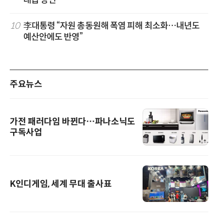
대급 망언”
10
李대통령 “자원 총동원해 폭염 피해 최소화…내년도
예산안에도 반영”
주요뉴스
가전 패러다임 바뀐다…파나소닉도
구독사업
K인디게임, 세계 무대 출사표