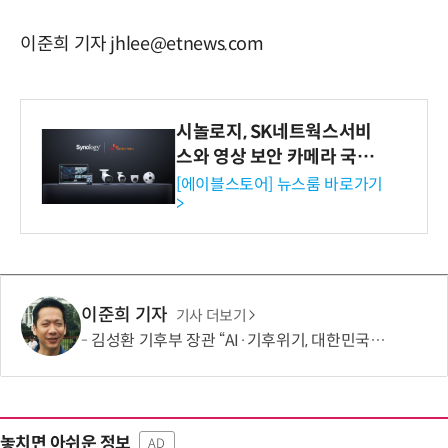
이준희 기자 jhlee@etnews.com
시놀로지, SK네트웍스서비
스와 영상 보안 카메라 국내
독점 판매 파트너십 체결
[에이블스토어] 뉴스룸 바로가기
>
이준희 기자
기사 더보기
김성환 기후부 장관 “AI·기후위기, 대한민국이 함께 해결할 첫 국가 될 것”
놓치면 아쉬운 정보
AD