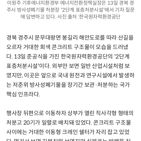
이원주 기후에너지환경부 에너지전환정책실장은 13일 경북 경
주시 방사성폐기물 처분장 '2단계 표층처분시설'에서 기자 질문
에 답변하고 있다. 사진 출처 :한국원자력환경공단
경북 경주시 문무대왕면 봉길리 해안도로를 따라 산길을
오르자 거대한 회색 콘크리트 구조물이 모습을 드러냈
다. 13일 준공식을 가진 한국원자력환경공단의 '2단계
표층처분시설'이다. 외부만 보면 일반 산업시설처럼 보
였지만, 이곳은 앞으로 국내 원전과 연구시설에서 발생하
는 저준위 방사성폐기물을 장기간 보관·처분하는 국가
핵심 인프라다.
행사장 뒤편으로 이동하자 상부가 열린 직사각형 형태의
처분고 20기가 일렬로 배치돼 있었다. 콘크리트 구조물
사이에는 거대한 이동형 크레인 쉘터가 자리 잡고 있었