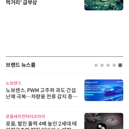
먹거리' 급부상
브랜드 뉴스룸
노보센스
노보센스, PWM 고주파 과도 간섭
난제 극복…차량용 전류 감지 증폭
기
로옴세미컨덕터코리아
로옴, 발진 출력 4배 높인 2세대 테