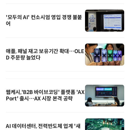
'모두의 AI' 컨소시엄 영입 경쟁 불붙
어
애플, 패널 재고 보유기간 확대…OLE
D 주문량 늘었다
웹케시,'B2B 바이브코딩' 플랫폼 'AX
Port' 출시…AX 시장 본격 공략
AI 데이터센터, 전력반도체 업계 '새