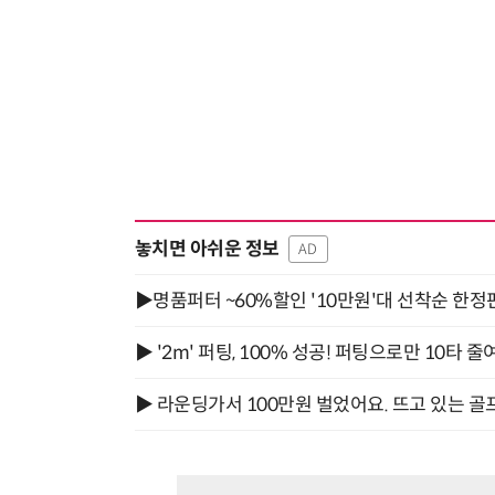
놓치면 아쉬운 정보
AD
▶명품퍼터 ~60%할인 '10만원'대 선착순 한정
▶ '2m' 퍼팅, 100% 성공! 퍼팅으로만 10타 줄
▶ 라운딩가서 100만원 벌었어요. 뜨고 있는 골