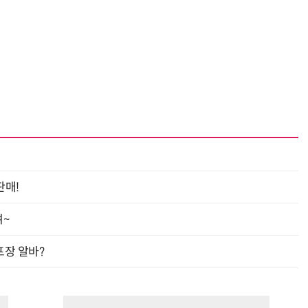
판매!
여~
프장 알바?