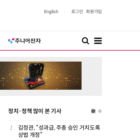
English
로그인
회원가입
정치·정책 많이 본 기사
1
김정관, “성과급, 주총 승인 거치도록
6
정점식 “
상법 개정”
런…李 대