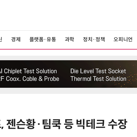
신
경제
플랫폼·유통
과학
정치·정책
오피니언
, 젠슨황·팀쿡 등 빅테크 수장
6
정점식 “김용범 이미 한국경제 빌
런…李 대통령, 경질 결단해야”