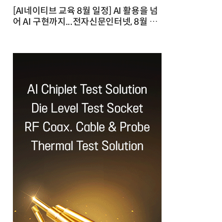
[AI네이티브 교육 8월 일정] AI 활용을 넘
어 AI 구현까지...전자신문인터넷, 8월 실
전 교육·워크숍 개최 발행일 : 2026-07-
23 10:46