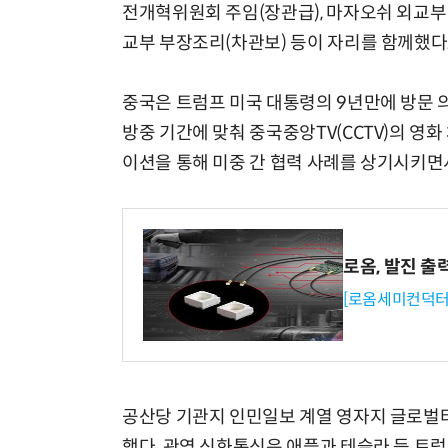
전개혁위원회 주임(장관급), 마자오쉬 외교부 
교부 부장조리(차관보) 등이 자리를 함께했다
중국은 트럼프 미국 대통령의 9년만에 방문 
방중 기간에 맞춰 중국중앙TV(CCTV)의 영화
이션을 통해 미중 간 협력 사례를 상기시키면
로옴, 발진 출
[로옴세미컨덕터
공산당 기관지 인민일보 계열 영자지 글로벌타
했다. 관영 신화통신은 애플과 테슬라 등 트