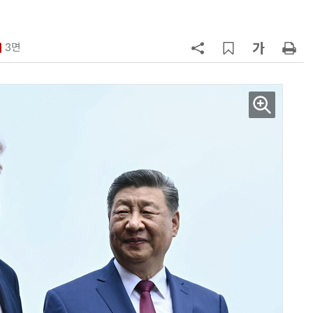
7
돌려차기 피해자 불러 놓고 “돌려차
기 한번 해라”…선 넘은 친한계
3면
8
성균관대 김기강 센터장·이영희 교
수, 차세대 반도체 분야 전문서 세계
적 출판사서 발간
9
국힘, 李 대통령 '형소법 안 읽어봤
다' 발언 공세…“역대급 망언”
10
한병도 “장동혁, 李대통령 발언 왜
곡…악의적 정치공세”