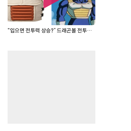
 순간
“입으면 전투력 상승?” 드래곤볼 전투복 닮은 중량조끼