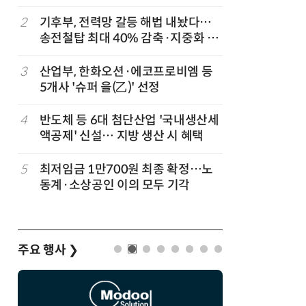
2
기후부, 전력망 갈등 해법 내놨다…
7
돌려차기 
송전철탑 최대 40% 감축·지중화 확
기 한번 
대
3
산업부, 한화오션·에코프로비엠 등
8
성균관대
5개사 '슈퍼 을(乙)' 선정
수, 차세
적 출판사
4
반도체 등 6대 첨단산업 '국내생산세
9
국힘, 李
액공제' 신설… 지방 생산 시 혜택
다' 발언
5
최저임금 1만700원 최종 확정…노
10
한병도 “
동계·소상공인 이의 모두 기각
곡…악의
주요 행사
❯