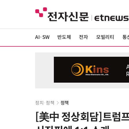
AI·SW
반도체
전자
모빌리티
통
정치·정책
정책
[美中 정상회담]트럼프