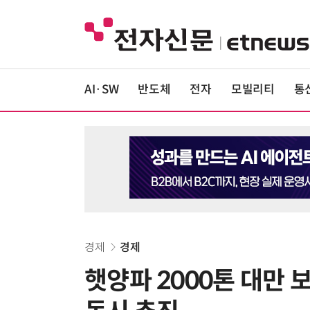
AI·SW
반도체
전자
모빌리티
통
경제
경제
햇양파 2000톤 대만