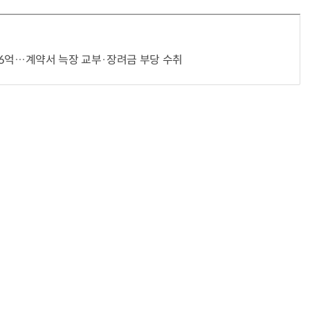
.6억…계약서 늑장 교부·장려금 부당 수취
“계속 쫓아왔다”…도망치던 우크라 민간인 공격한 러 자폭 