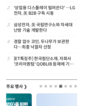
트”
파
2
'상업용 디스플레이 빌려쓴다' …LG
7
세제개편
전자, 美 B2B 구독 시동
영…“생태
3
삼성전자, 美 국립연구소와 차세대
8
대출 못 
난방 기술 개발한다
서민 신
4
경찰 압수 코인, 두나무가 보관한
9
KB차차차
다…최종 낙찰자 선정
매량 1위
세
5
[ET특징주] 한국첨단소재, 자회사
10
[人사이트
'코리아퀀텀' QOBLIB 등재에 기대
청 수탁은
감… 주가 上
준 만들겠
주요 행사
❯