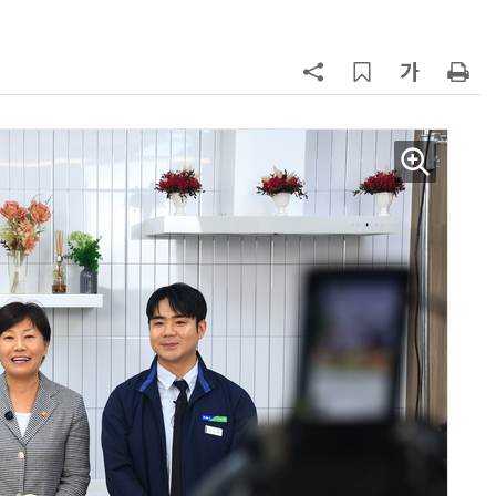
파
7
세제개편안에 벤처·중소기업계 환
영…“생태계 성장 기반 확충”
8
대출 못 받아 신용 못 쌓는 악순환…
서민 신용평가 사각지대 메운다
9
KB차차차 “포르쉐 브랜드 중고차 판
매량 1위는 '포르쉐 카이엔'”
10
[人사이트] 조성일 KDAC 대표 “국
청 수탁은 시작…공공 가상자산 표
준 만들겠다”