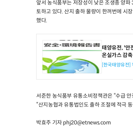
앞서 농식품부는 저장성이 낮은 조생종 양파 
토하고 있다. 산지 출하 물량이 한꺼번에 시
했다.
태양유전, '안
온실가스 감축
[한국태양유전]
서준한 농식품부 유통소비정책관은 “수급 안정
“산지농협과 유통법인도 출하 조절에 적극 동
박효주 기자 phj20@etnews.com