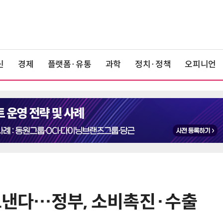
신
경제
플랫폼·유통
과학
정치·정책
오피니언
 보낸다…정부, 소비촉진·수출
6
6월 경상수지 497억달러 '역대 최
대'…월 상품수출 첫 1000억달러 