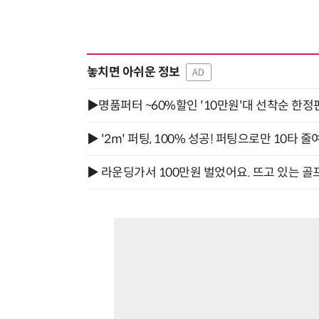
놓치면 아쉬운 정보
AD
▶명품퍼터 ~60%할인 '10만원'대 선착순 한정
▶ '2m' 퍼팅, 100% 성공! 퍼팅으로만 10타 줄
▶ 라운딩가서 100만원 벌었어요. 뜨고 있는 골