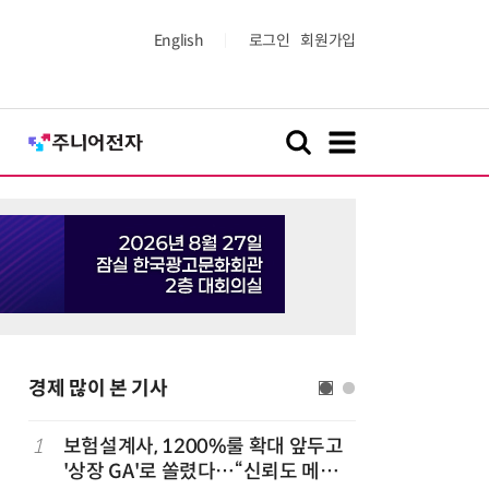
English
로그인
회원가입
경제 많이 본 기사
1
보험설계사, 1200%룰 확대 앞두고
6
6월 경상
돌
'상장 GA'로 쏠렸다…“신뢰도 메리
대'…월 