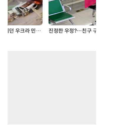
드론
진정한 우정?…친구 구하려다 둘 다 의자 틈에 목이 낀 순간