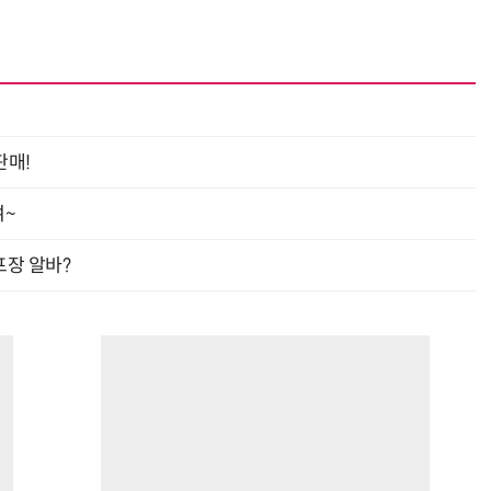
판매!
여~
프장 알바?