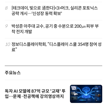
8
[테크데이, 빛으로 通한다]<3>머크, 실리콘 포토닉스
공략 개시…'신성장 동력 확보'
9
박성준 아주대 교수, 공기 중 수분으로 200㎛ 피부 부
착 전지 개발
10
정보디스플레이학회, “디스플레이 스쿨 354명 참여 성
료”
주요뉴스
독자 AI 모델에 87억 규모 '교재' 투
입…문제·전공책에 강의영상까지