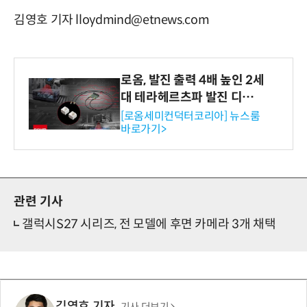
김영호 기자 lloydmind@etnews.com
로옴, 발진 출력 4배 높인 2세
대 테라헤르츠파 발진 디바이
스 개발
[로옴세미컨덕터코리아] 뉴스룸
바로가기>
관련 기사
갤럭시S27 시리즈, 전 모델에 후면 카메라 3개 채택
김영호 기자