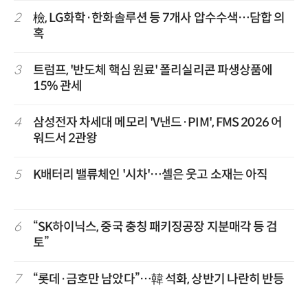
2
檢, LG화학·한화솔루션 등 7개사 압수수색…담합 의
혹
3
트럼프, '반도체 핵심 원료' 폴리실리콘 파생상품에
15% 관세
4
삼성전자 차세대 메모리 'V낸드·PIM', FMS 2026 어
워드서 2관왕
5
K배터리 밸류체인 '시차'…셀은 웃고 소재는 아직
6
“SK하이닉스, 중국 충칭 패키징공장 지분매각 등 검
토”
7
“롯데·금호만 남았다”…韓 석화, 상반기 나란히 반등