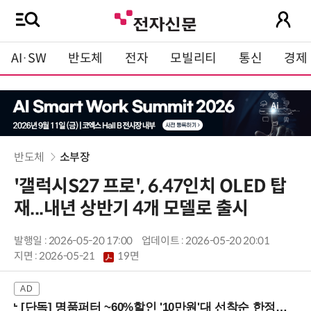
AI·SW
반도체
전자
모빌리티
통신
경제
반도체
소부장
'갤럭시S27 프로', 6.47인치 OLED 탑
재...내년 상반기 4개 모델로 출시
발행일 : 2026-05-20 17:00
업데이트 : 2026-05-20 20:01
지면 :
2026-05-21
19면
[단독] 명품퍼터 ~60%할인 '10만원'대 선착순 한정판매!