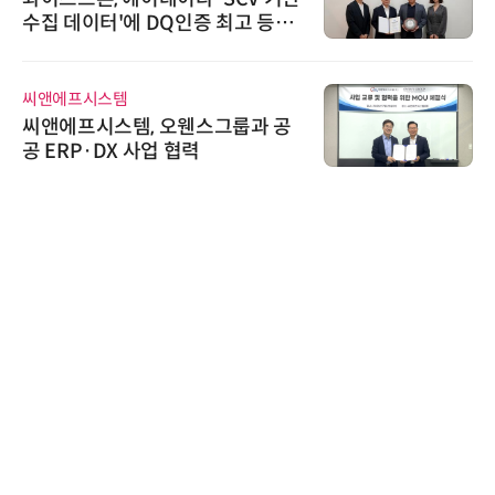
수집 데이터'에 DQ인증 최고 등급
수여
씨앤에프시스템
씨앤에프시스템, 오웬스그룹과 공
공 ERP·DX 사업 협력