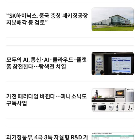
“SK하이닉스, 중국 충칭 패키징공장
지분매각 등 검토”
모두의 AI, 통신·AI·클라우드·플랫
폼 참전한다…탐색전 치열
가전 패러다임 바뀐다…파나소닉도
구독사업
과기정통부, 4극 3특 자율형 R&D 가