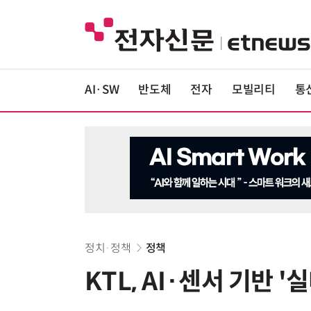
AI·SW
반도체
전자
모빌리티
통
정치·정책
정책
KTL, AI·센서 기반 