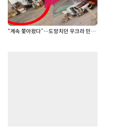
“계속 쫓아왔다”…도망치던 우크라 민간인 공격한 러 자폭 드론