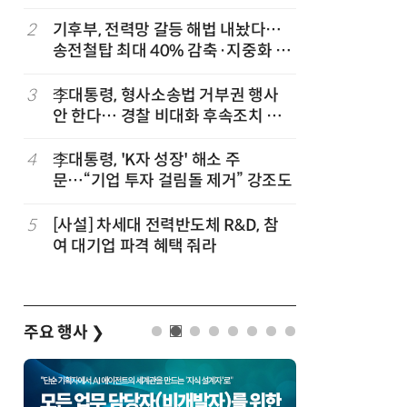
2
기후부, 전력망 갈등 해법 내놨다…
7
[2026 
송전철탑 최대 40% 감축·지중화 확
산'에 감
대
행 유도
3
李대통령, 형사소송법 거부권 행사
8
최저임금 
안 한다… 경찰 비대화 후속조치 점
동계·소상
검
4
李대통령, 'K자 성장' 해소 주
9
[하반기 
문…“기업 투자 걸림돌 제거” 강조도
메가프로
보기금' 
5
[사설] 차세대 전력반도체 R&D, 참
10
李대통령, 
여 대기업 파격 혜택 줘라
한 바퀴…
검
주요 행사
❯