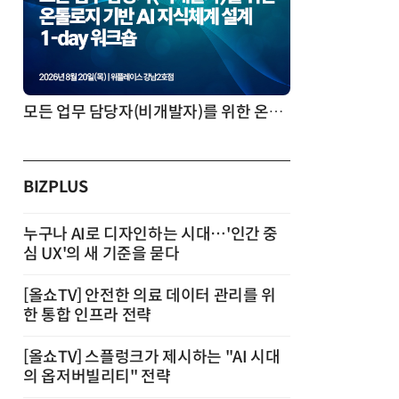
모든 업무 담당자(비개발자)를 위한 온톨로지 기반 AI 지식체계 설계 1-day 워크숍
BIZPLUS
누구나 AI로 디자인하는 시대…'인간 중
심 UX'의 새 기준을 묻다
[올쇼TV] 안전한 의료 데이터 관리를 위
한 통합 인프라 전략
[올쇼TV] 스플렁크가 제시하는 "AI 시대
의 옵저버빌리티" 전략