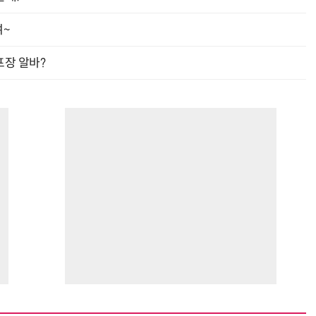
여~
프장 알바?
거미줄 쏘고 자동 회수까지…현실판 스파이더맨 웹 슈터
70년 만에 돌아온 시베리아호랑이…카자흐스탄 야생에 풀렸다