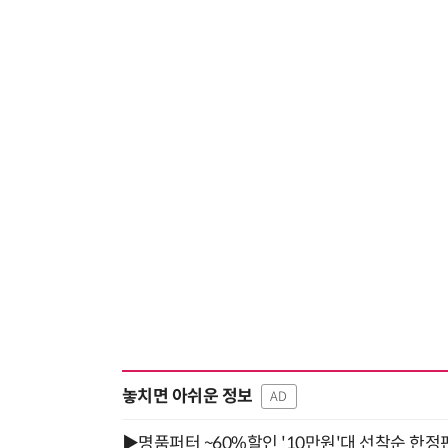
놓치면 아쉬운 정보
AD
▶명품퍼터 ~60%할인 '10만원'대 선착순 한정