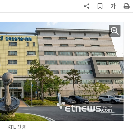
7
[2026 세제 개편안] 기업 '국내생
산'에 감세…세제로 산업·자금 지방
행 유도
8
최저임금 1만700원 최종 확정…노
동계·소상공인 이의 모두 기각
9
[하반기 업무보고]산업부, 1600조
메가프로젝트 속도전…'산업자원안
보기금' 신설해 공급망 사수
10
李대통령, '1390조 협력' 안고 지구
한 바퀴…귀국 직후 부동산·증시 점
검
KTL 전경