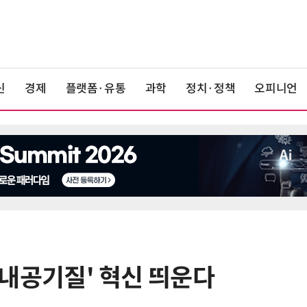
신
경제
플랫폼·유통
과학
정치·정책
오피니언
'실내공기질' 혁신 띄운다
6
산업부, 한화오션·에코프로비엠 등
5개사 '슈퍼 을(乙)' 선정