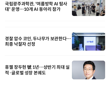
국립광주과학관, '여름방학 AI 탐사
대' 운영…10개 AI 동아리 참가
경찰 압수 코인, 두나무가 보관한다…
최종 낙찰자 선정
휴젤 장두현 號 1년…상반기 최대 실
적·글로벌 성장 본궤도