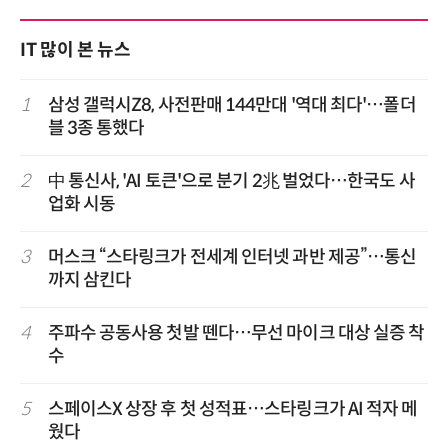
IT 많이 본 뉴스
1
삼성 갤럭시Z8, 사전판매 144만대 '역대 최다'…폴더
블 3종 통했다
2
中 통신사, 'AI 토큰'으로 분기 2兆 벌었다…한국도 사
업화 시동
3
머스크 “스타링크가 전세계 인터넷 과반 제공”…통신
까지 삼킨다
4
주파수 공동사용 첫발 뗀다…무선 마이크 대상 실증 착
수
5
스페이스X 상장 후 첫 성적표…스타링크가 AI 적자 메
웠다