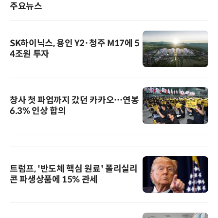
주요뉴스
SK하이닉스, 용인 Y2·청주 M17에 5
4조원 투자
창사 첫 파업까지 갔던 카카오…연봉
6.3% 인상 합의
트럼프, '반도체 핵심 원료' 폴리실리
콘 파생상품에 15% 관세