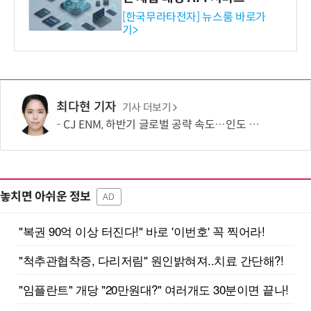
공…73개 제품 카테고리로
[한국무라타전자] 뉴스룸 바로가
기>
확대
최다현 기자
기사 더보기
CJ ENM, 하반기 글로벌 공략 속도…인도 등 신규 시장 개척
놓치면 아쉬운 정보
AD