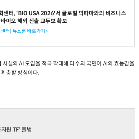
터, 'BIO USA 2026'서 글로벌 빅파마와의 비즈니스
-바이오 해외 진출 교두보 확보
센터] 뉴스룸 바로가기>
“계속 쫓아왔다”…도망치던 우크라 민간인 공격한 러 자폭 드론
진정한 우정?…친구 구하려다 둘 다 의자 틈에 목이 낀
접 시설의 AI 도입을 적극 확대해 다수의 국민이 AI의 효능감을
 확충할 방침이다.
조지원 TF' 출범