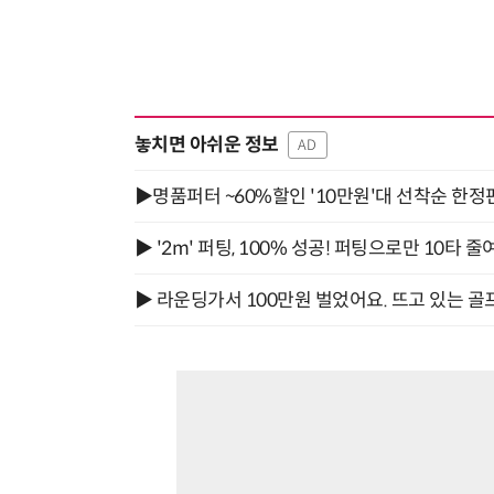
놓치면 아쉬운 정보
AD
▶명품퍼터 ~60%할인 '10만원'대 선착순 한정
▶ '2m' 퍼팅, 100% 성공! 퍼팅으로만 10타 줄
▶ 라운딩가서 100만원 벌었어요. 뜨고 있는 골