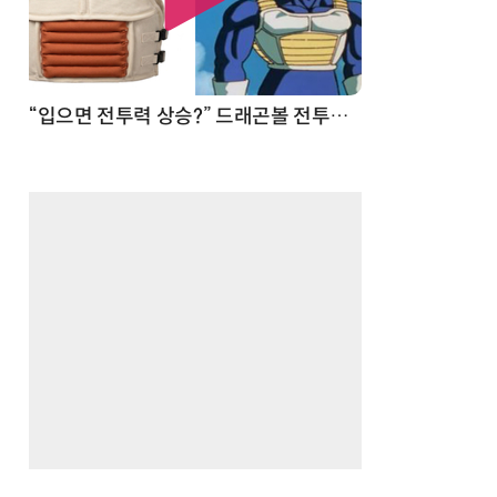
 순간
“입으면 전투력 상승?” 드래곤볼 전투복 닮은 중량조끼