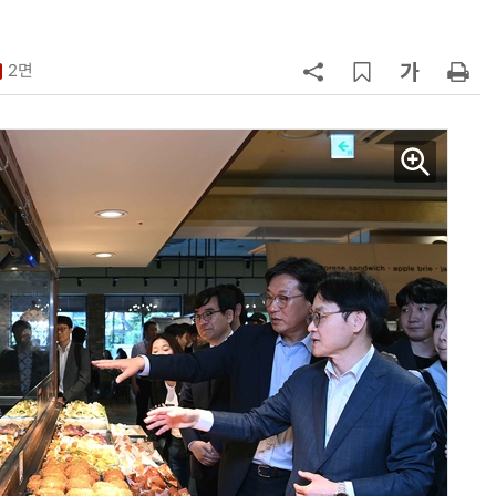
7
최저임금 1만700원 최종 확정…노
동계·소상공인 이의 모두 기각
2면
8
[하반기 업무보고]산업부, 1600조
메가프로젝트 속도전…'산업자원안
보기금' 신설해 공급망 사수
9
돌려차기 피해자 불러 놓고 “돌려차
기 한번 해라”…선 넘은 친한계
10
정점식 “김용범 이미 한국경제 빌
런…李 대통령, 경질 결단해야”