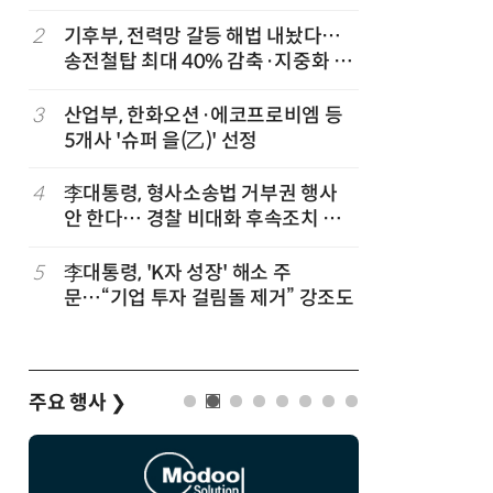
2
기후부, 전력망 갈등 해법 내놨다…
7
최저임금 
송전철탑 최대 40% 감축·지중화 확
동계·소상
대
3
산업부, 한화오션·에코프로비엠 등
8
[하반기 
5개사 '슈퍼 을(乙)' 선정
메가프로
보기금' 
4
李대통령, 형사소송법 거부권 행사
9
돌려차기 
안 한다… 경찰 비대화 후속조치 점
기 한번 
검
5
李대통령, 'K자 성장' 해소 주
10
정점식 “
문…“기업 투자 걸림돌 제거” 강조도
런…李 대
주요 행사
❯