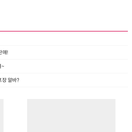
판매!
여~
프장 알바?