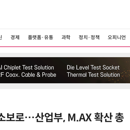
신
경제
플랫폼·유통
과학
정치·정책
오피니언
소보로…산업부, M.AX 확산 총
6
[사설] 차세대 전력반도체 R&D, 참
여 대기업 파격 혜택 줘라