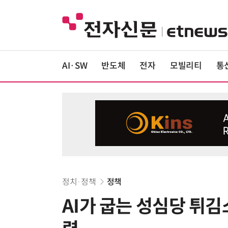
AI·SW
반도체
전자
모빌리티
통
정치·정책
정책
AI가 굽는 성심당 튀김