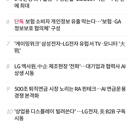
에 최대
6
단독
보험 소비자 개인정보 유출 막는다…'보험·GA
정보보호 협의체' 구성
7
'게이밍위크' 삼성전자-LG전자 유럽서 TV·모니터 '大
戰'
8
LG 엑사원, 中企 제조현장 '전파'…대기업과 협력사 AI
상생 시동
9
500조 퇴직연금 시장 노리는 RA 핀테크…AI 연금운용
경쟁 본격화
10
'상업용 디스플레이 빌려쓴다' …LG전자, 美 B2B 구독
시동