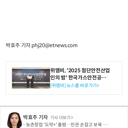
박효주 기자 phj20@etnews.com
위엠비, '2025 첨단안전산업
인의 밤' 한국가스안전공사
사장상 수상
[위엠비] 뉴스룸 바로가기>
박효주 기자
기사 더보기
농촌창업 '도약+' 출범…민관 손잡고 보육·판로 지원