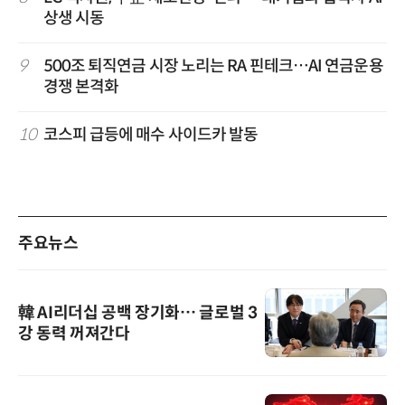
상생 시동
9
500조 퇴직연금 시장 노리는 RA 핀테크…AI 연금운용
경쟁 본격화
10
코스피 급등에 매수 사이드카 발동
주요뉴스
韓 AI리더십 공백 장기화… 글로벌 3
강 동력 꺼져간다