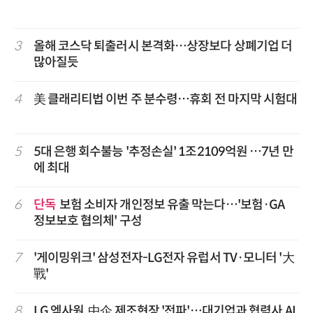
3
올해 코스닥 퇴출러시 본격화…상장보다 상폐기업 더
많아질듯
4
美 클래리티법 이번 주 분수령…휴회 전 마지막 시험대
5
5대 은행 회수불능 '추정손실' 1조2109억원 …7년 만
에 최대
6
단독
보험 소비자 개인정보 유출 막는다…'보험·GA
정보보호 협의체' 구성
7
'게이밍위크' 삼성전자-LG전자 유럽서 TV·모니터 '大
戰'
8
LG 엑사원, 中企 제조현장 '전파'…대기업과 협력사 AI