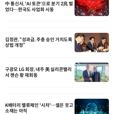
中 통신사, 'AI 토큰'으로 분기 2兆 벌
었다…한국도 사업화 시동
김정관, “성과급, 주총 승인 거치도록
상법 개정”
구광모 LG 회장, 내주 美 실리콘밸리
서 젠슨 황 재회동
K배터리 밸류체인 '시차'…셀은 웃고
소재는 아직