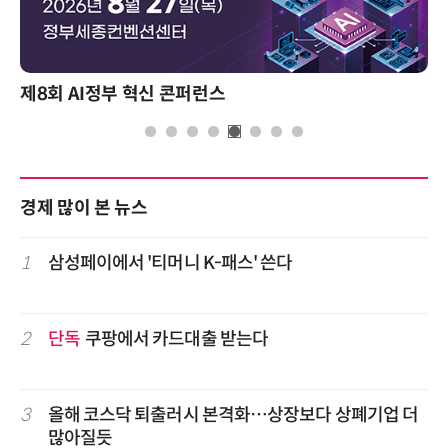
제8회 AI정부 혁신 콘퍼런스
경제 많이 본 뉴스
1
삼성페이에서 '티머니 K-패스' 쓴다
2
단독
쿠팡에서 카드대출 받는다
3
올해 코스닥 퇴출러시 본격화…상장보다 상폐기업 더
많아질듯