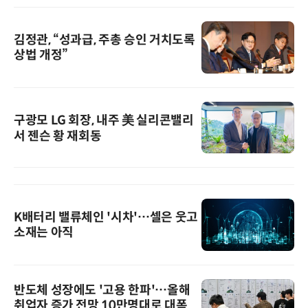
김정관, “성과급, 주총 승인 거치도록
상법 개정”
구광모 LG 회장, 내주 美 실리콘밸리
서 젠슨 황 재회동
K배터리 밸류체인 '시차'…셀은 웃고
소재는 아직
반도체 성장에도 '고용 한파'…올해
취업자 증가 전망 10만명대로 대폭