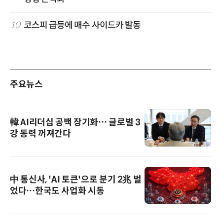
10
코스피 급등에 매수 사이드카 발동
주요뉴스
韓 AI리더십 공백 장기화… 글로벌 3
강 동력 꺼져간다
中 통신사, 'AI 토큰'으로 분기 2兆 벌
었다…한국도 사업화 시동