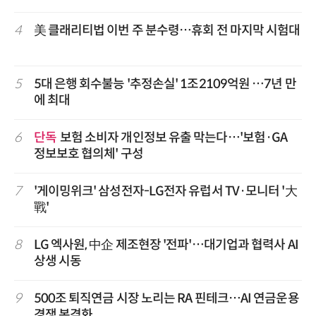
4
美 클래리티법 이번 주 분수령…휴회 전 마지막 시험대
5
5대 은행 회수불능 '추정손실' 1조2109억원 …7년 만
에 최대
6
단독
보험 소비자 개인정보 유출 막는다…'보험·GA
정보보호 협의체' 구성
7
'게이밍위크' 삼성전자-LG전자 유럽서 TV·모니터 '大
戰'
8
LG 엑사원, 中企 제조현장 '전파'…대기업과 협력사 AI
상생 시동
9
500조 퇴직연금 시장 노리는 RA 핀테크…AI 연금운용
경쟁 본격화