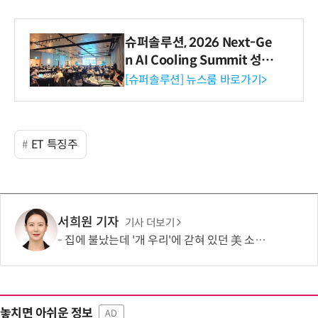
슈퍼솔루션, 2026 Next-Ge
n AI Cooling Summit 성황
리 성료
[슈퍼솔루션] 뉴스룸 바로가기>
ET 특징주
서희원 기자
기사 더보기
집에 불났는데 '개 우리'에 갇혀 있던 美 소년…“아이가 스스로 들어갔다?”
놓치면 아쉬운 정보
AD