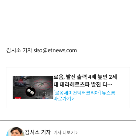
김시소 기자 siso@etnews.com
로옴, 발진 출력 4배 높인 2세
대 테라헤르츠파 발진 디바이
스 개발
[로옴세미컨덕터코리아] 뉴스룸
바로가기>
김시소 기자
기사 더보기