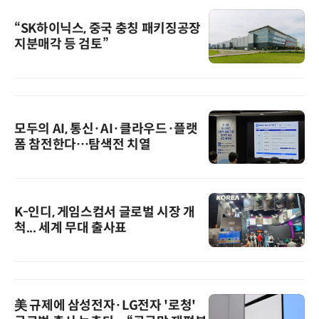
“SK하이닉스, 중국 충칭 패키징공장
지분매각 등 검토”
모두의 AI, 통신·AI·클라우드·플랫
폼 참전한다…탐색전 치열
K-인디, 게임스컴서 글로벌 시장 개
척... 세계 무대 출사표
美 규제에 삼성전자·LG전자 '로청'