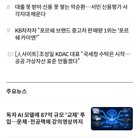
8
대출 못 받아 신용 못 쌓는 악순환…서민 신용평가 사
각지대 메운다
9
KB차차차 “포르쉐 브랜드 중고차 판매량 1위는 '포르
쉐 카이엔'”
10
[人사이트] 조성일 KDAC 대표 “국세청 수탁은 시작…
공공 가상자산 표준 만들겠다”
주요뉴스
독자 AI 모델에 87억 규모 '교재' 투
입…문제·전공책에 강의영상까지