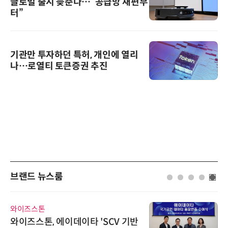
글로벌 출시 늦춘다…“공급망 재편부
터”
기관만 투자하던 특허, 개인에 열리
나…로열티 토큰증권 추진
브랜드 뉴스룸
와이즈스톤
와이즈스톤, 에이데이타 'SCV 기반