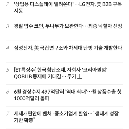
2
'상업용 디스플레이 빌려쓴다' …LG전자, 美 B2B 구독
시동
3
경찰 압수 코인, 두나무가 보관한다…최종 낙찰자 선정
4
삼성전자, 美 국립연구소와 차세대 난방 기술 개발한다
5
[ET특징주] 한국첨단소재, 자회사 '코리아퀀텀'
QOBLIB 등재에 기대감… 주가 上
6
6월 경상수지 497억달러 '역대 최대'…월 상품수출 첫
1000억달러 돌파
7
세제개편안에 벤처·중소기업계 환영…“생태계 성장
기반 확충”