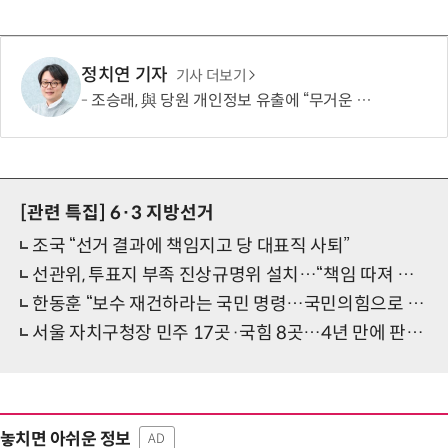
정치연 기자
기사 더보기
조승래, 與 당원 개인정보 유출에 “무거운 책임 통감…쇄신 협조할 것”
[관련 특집]
6·3 지방선거
조국 “선거 결과에 책임지고 당 대표직 사퇴”
선관위, 투표지 부족 진상규명위 설치…“책임 따져 결과 밝히겠다”
한동훈 “보수 재건하라는 국민 명령…국민의힘으로 돌아갈 것”
서울 자치구청장 민주 17곳·국힘 8곳…4년 만에 판세 정반대로
놓치면 아쉬운 정보
AD