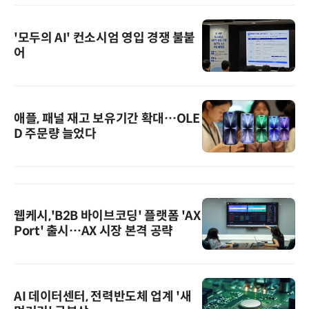
'모두의 AI' 컨소시엄 영입 경쟁 불붙
어
애플, 패널 재고 보유기간 확대…OLE
D 주문량 늘었다
웹케시,'B2B 바이브코딩' 플랫폼 'AX
Port' 출시…AX 시장 본격 공략
AI 데이터센터, 전력반도체 업계 '새