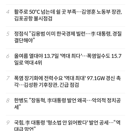
4
활주로 50℃ 넘는데 쉴 곳 부족…김영훈 노동부 장관,
김포공항 불시점검
5
정점식 “김용범 이미 한국경제 빌런…李 대통령, 경질
결단해야”
6
올여름 열대야 13.7일 '역대 최다'…폭염일수도 15.7
일로 역대 4위
7
폭염 장기화에 전력수요 '역대 최대' 97.1GW 경신 촉
각…김성환 기후장관, 긴급 점검
8
한병도 “장동혁, 李대통령 발언 왜곡…악의적 정치공
세”
9
국힘, 李 대통령 '형소법 안 읽어봤다' 발언 공세…“역
대급 망언”