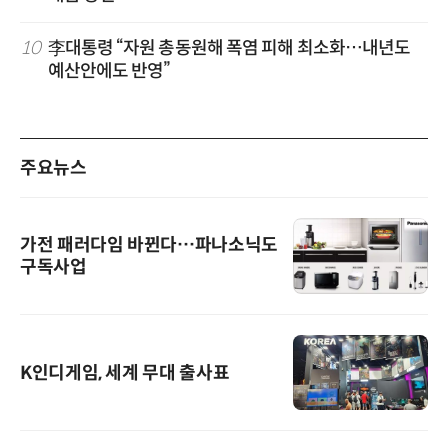
10
李대통령 “자원 총동원해 폭염 피해 최소화…내년도
예산안에도 반영”
주요뉴스
가전 패러다임 바뀐다…파나소닉도
구독사업
K인디게임, 세계 무대 출사표