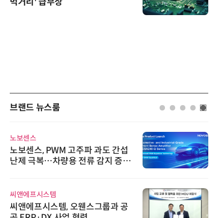
먹거리' 급부상
브랜드 뉴스룸
노보센스
노보센스, PWM 고주파 과도 간섭
난제 극복…차량용 전류 감지 증폭
기
씨앤에프시스템
씨앤에프시스템, 오웬스그룹과 공
공 ERP·DX 사업 협력