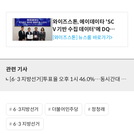
와이즈스톤, 에이데이타 'SC
V 기반 수집 데이터'에 DQ인
증 최고 등급 수여
[와이즈스톤] 뉴스룸 바로가기>
관련 기사
[6·3 지방선거]투표율 오후 1시 46.0%…동시간대 역대 최고
6·3지방선거
더불어민주당
정청래
6·3 지방선거