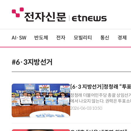
AI·SW
반도체
전자
모빌리티
통신
경제
#6·3지방선거
[6·3 지방선거]정청래 “
정청래 더불어민주당 총괄 상임선거
에서 나오지 않는다. 권력은 투표소
열린 마지막 중앙선거대책위원회 회
2026-06-03 10:50
이같이 밝혔다. 그는 “대한민국 민
세워졌다”며 “3·15 부정선거로 빼