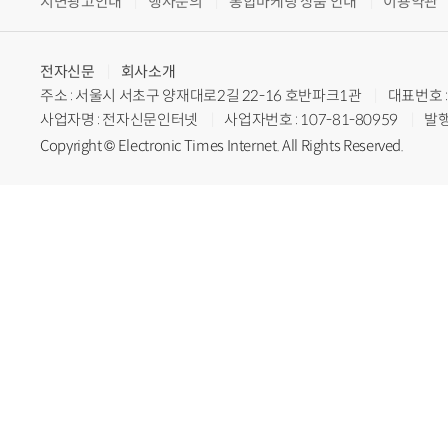
지면광고안내
행사문의
통합마케팅 상품 안내
이용약관
전자신문
회사소개
주소 : 서울시 서초구 양재대로2길 22-16 호반파크1관
대표번호 : 
사업자명 : 전자신문인터넷
사업자번호 : 107-81-80959
발행
Copyright © Electronic Times Internet. All Rights Reserved.