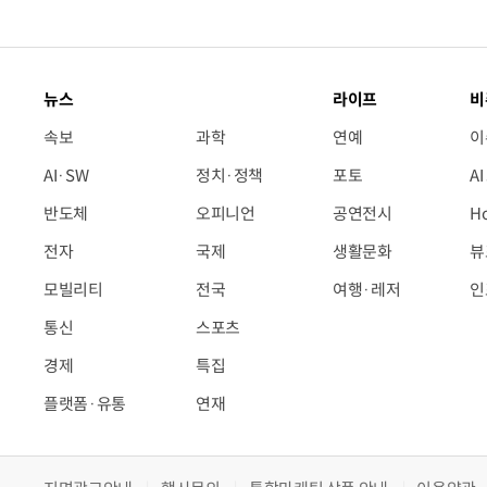
뉴스
라이프
비
속보
과학
연예
이
AI·SW
정치·정책
포토
A
반도체
오피니언
공연전시
H
전자
국제
생활문화
뷰
모빌리티
전국
여행·레저
인
통신
스포츠
경제
특집
플랫폼·유통
연재