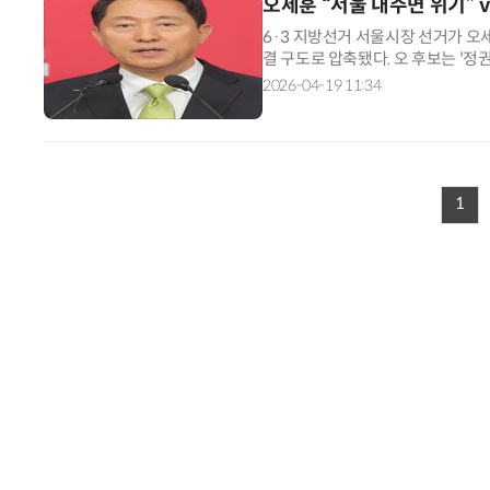
오세훈 “서울 내주면 위기” v
6·3 지방선거 서울시장 선거가 오
결 구도로 압축됐다. 오 후보는 '정권
하며 맞불을 놓았다. 양측은 부동산,
2026-04-19 11:34
1