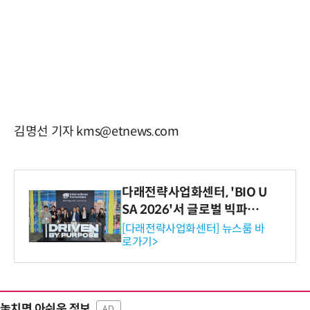
김명선 기자 kms@etnews.com
다래전략사업화센터, 'BIO U
SA 2026'서 글로벌 빅파마
와의 비즈니스 미팅 지원…K
[다래전략사업화센터] 뉴스룸 바
로가기>
-바이오 해외 진출 교두보 확
보
놓치면 아쉬운 정보
AD