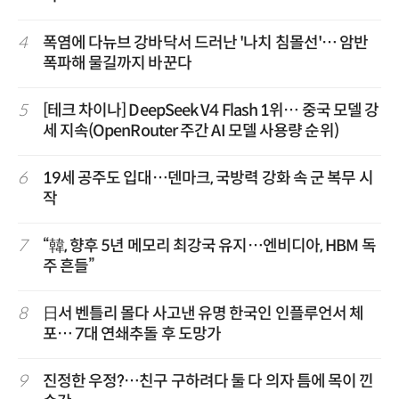
4
폭염에 다뉴브 강바닥서 드러난 '나치 침몰선'… 암반
폭파해 물길까지 바꾼다
5
[테크 차이나] DeepSeek V4 Flash 1위… 중국 모델 강
세 지속(OpenRouter 주간 AI 모델 사용량 순위)
6
19세 공주도 입대…덴마크, 국방력 강화 속 군 복무 시
작
7
“韓, 향후 5년 메모리 최강국 유지…엔비디아, HBM 독
주 흔들”
8
日서 벤틀리 몰다 사고낸 유명 한국인 인플루언서 체
포… 7대 연쇄추돌 후 도망가
9
진정한 우정?…친구 구하려다 둘 다 의자 틈에 목이 낀