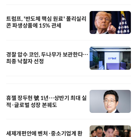
트럼프, '반도체 핵심 원료' 폴리실리
콘 파생상품에 15% 관세
경찰 압수 코인, 두나무가 보관한다…
최종 낙찰자 선정
휴젤 장두현 號 1년…상반기 최대 실
적·글로벌 성장 본궤도
세제개편안에 벤처·중소기업계 환