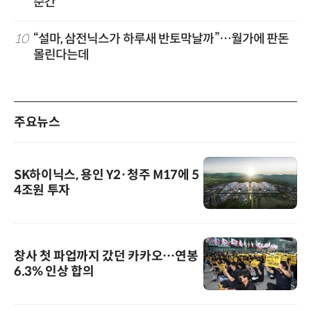
순간
10
“설마, 삼전닉스가 하루새 반토막날까”…월가에 판돈
몰린다는데
주요뉴스
SK하이닉스, 용인 Y2·청주 M17에 5
4조원 투자
창사 첫 파업까지 갔던 카카오…연봉
6.3% 인상 합의