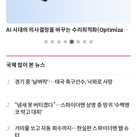
AI 시대의 의사결정을 바꾸는 수리최적화(Optimization): 실제 산업 적용 사례와 활용 전략
국제 많이 본 뉴스
1
경기 중 '날벼락'… 태국 축구선수, 낙뢰로 사망
2
“냄새 못 버티겠다”…스파이더맨 상영 중 방귀 '수백명
코 막고 대피'
3
거미줄 쏘고 자동 회수까지…현실판 스파이더맨 웹 슈
터