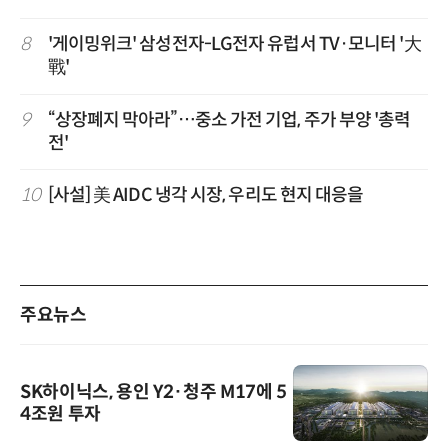
8
'게이밍위크' 삼성전자-LG전자 유럽서 TV·모니터 '大
戰'
9
“상장폐지 막아라”…중소 가전 기업, 주가 부양 '총력
전'
10
[사설] 美 AIDC 냉각 시장, 우리도 현지 대응을
주요뉴스
SK하이닉스, 용인 Y2·청주 M17에 5
4조원 투자