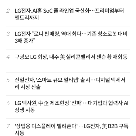
2
LG전자, AI홈 SoC 풀 라인업 국산화…프리미엄부터
엔트리까지
3
LG전자 “로니 판매량, 역대 최다…기존 청소로봇 대비
3배 증가”
4
구광모 LG 회장, 내주 美 실리콘밸리서 젠슨 황 재회동
5
신일전자, '스마트 큐브 멀티탭' 출시…디지털 액세서
리 시장 진출
6
LG 엑사원, 中企 제조현장 '전파'…대기업과 협력사 AI
상생 시동
7
'상업용 디스플레이 빌려쓴다' …LG전자, 美 B2B 구독
시동