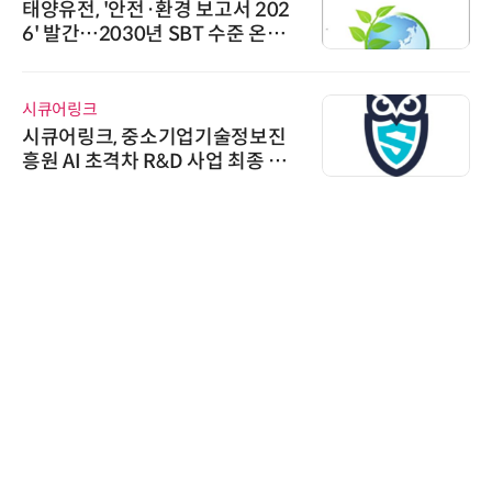
'자동화 산업의 새로운 가능성'…
인아그룹 전국 7개 도시 세미나 페
어 개최
AIPD
“특허분석도 AI와 함께”…IP산업
'AX' 시대 본격화, 지식재산처 1호
AI IP데이터분석사 탄생
노보센스
노보센스, PWM 고주파 과도 간섭
난제 극복…차량용 전류 감지 증폭
기