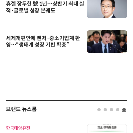
휴젤 장두현 號 1년…상반기 최대 실
적·글로벌 성장 본궤도
세제개편안에 벤처·중소기업계 환
영…“생태계 성장 기반 확충”
브랜드 뉴스룸
인아그룹