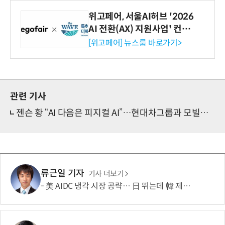
위고페어, 서울AI허브 '2026
AI 전환(AX) 지원사업' 컨소
시엄 선정
[위고페어] 뉴스룸 바로가기>
관련 기사
젠슨 황 “AI 다음은 피지컬 AI”…현대차그룹과 모빌리티 빅뱅 예고
류근일 기자
기사 더보기
美 AIDC 냉각 시장 공략… 日 뛰는데 韓 제자리