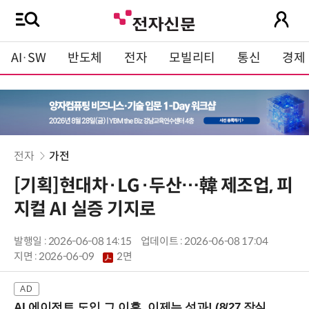
AI·SW
반도체
전자
모빌리티
통신
경제
전자
가전
[기획]현대차·LG·두산…韓 제조업, 피
지컬 AI 실증 기지로
발행일 : 2026-06-08 14:15
업데이트 : 2026-06-08 17:04
지면 :
2026-06-09
2면
AI 에이전트 도입 그 이후, 이제는 성과! (8/27 잠실역)