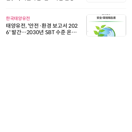
한국태양유전
태양유전, '안전·환경 보고서 202
6' 발간…2030년 SBT 수준 온실
가스 감축 추진