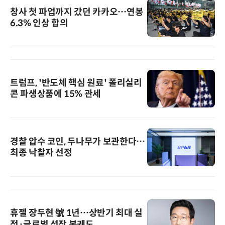
창사 첫 파업까지 갔던 카카오…연봉
6.3% 인상 합의
트럼프, '반도체 핵심 원료' 폴리실리
콘 파생상품에 15% 관세
경찰 압수 코인, 두나무가 보관한다…
최종 낙찰자 선정
휴젤 장두현 號 1년…상반기 최대 실
적·글로벌 성장 본궤도