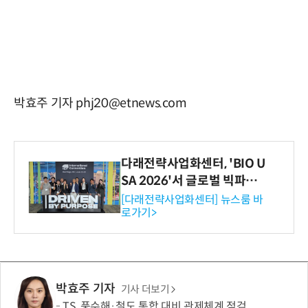
박효주 기자 phj20@etnews.com
다래전략사업화센터, 'BIO U
SA 2026'서 글로벌 빅파마
와의 비즈니스 미팅 지원…K
[다래전략사업화센터] 뉴스룸 바
로가기>
-바이오 해외 진출 교두보 확
보
박효주 기자
기사 더보기
TS, 풍수해·철도 통합 대비 관제체계 점검