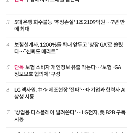
3
5대 은행 회수불능 '추정손실' 1조2109억원 …7년 만
에 최대
4
보험설계사, 1200%룰 확대 앞두고 '상장 GA'로 쏠렸
다…“신뢰도 메리트”
5
단독
보험 소비자 개인정보 유출 막는다…'보험·GA
정보보호 협의체' 구성
6
LG 엑사원, 中企 제조현장 '전파'…대기업과 협력사 AI
상생 시동
7
'상업용 디스플레이 빌려쓴다' …LG전자, 美 B2B 구독
시동