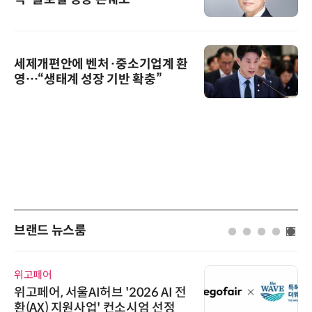
세제개편안에 벤처·중소기업계 환
영…“생태계 성장 기반 확충”
브랜드 뉴스룸
위고페어
위고페어, 서울AI허브 '2026 AI 전
환(AX) 지원사업' 컨소시엄 선정