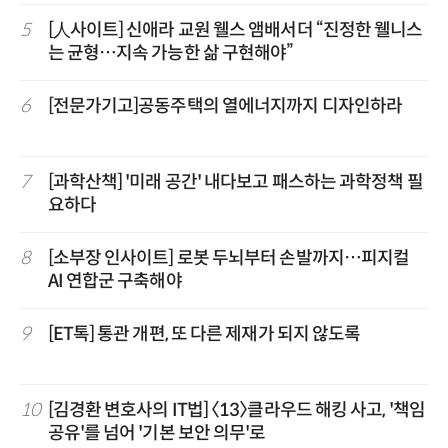
5
[人사이트] 신애라 교원 웰스 앰배서더 “진정한 웰니스
는 균형…지속 가능한 삶 구현해야”
6
[전문가기고]공동주택의 열에너지까지 디자인하라
7
[과학산책] '미래 공간' 내다보고 패스하는 과학정책 필
요하다
8
[소부장 인사이트] 로봇 두뇌부터 손발까지…피지컬
AI 연합군 구축해야
9
[ET톡] 통관 개편, 또 다른 제재가 되지 않도록
10
[김경환 변호사의 IT법] 〈13〉클라우드 해킹 사고, '책임
공유'를 넘어 '기본 보안 의무'로