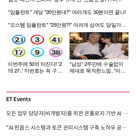
ET Events
모든 업무 담당자(비개발자)를 위한 온톨로지 기반 AI 지식체계 설계 1-day 워크숍 8월 20일 개최
"AI 핀옵스 시스템과 토큰 관리시스템 구축 노하우 공개" 잠실 한국광고문화회관 2층 대회의실 (8/21)