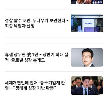
경찰 압수 코인, 두나무가 보관한다…
최종 낙찰자 선정
휴젤 장두현 號 1년…상반기 최대 실
적·글로벌 성장 본궤도
세제개편안에 벤처·중소기업계 환
영…“생태계 성장 기반 확충”