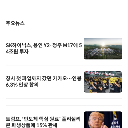
주요뉴스
SK하이닉스, 용인 Y2·청주 M17에 5
4조원 투자
창사 첫 파업까지 갔던 카카오…연봉
6.3% 인상 합의
트럼프, '반도체 핵심 원료' 폴리실리
콘 파생상품에 15% 관세