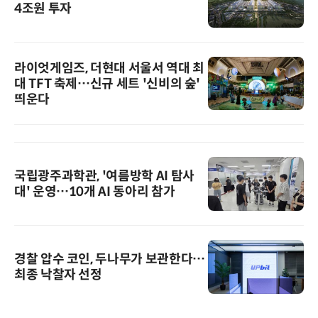
4조원 투자
라이엇게임즈, 더현대 서울서 역대 최
대 TFT 축제…신규 세트 '신비의 숲'
띄운다
국립광주과학관, '여름방학 AI 탐사
대' 운영…10개 AI 동아리 참가
경찰 압수 코인, 두나무가 보관한다…
최종 낙찰자 선정