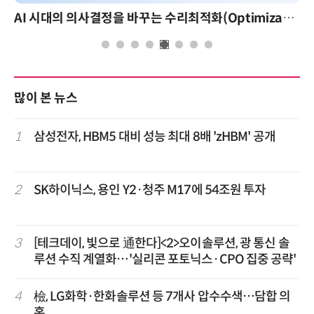
AI 시대의 의사결정을 바꾸는 수리최적화(Optimization): 실제 산업 적용 사례와 활용 전략
많이 본 뉴스
1
삼성전자, HBM5 대비 성능 최대 8배 'zHBM' 공개
2
SK하이닉스, 용인 Y2·청주 M17에 54조원 투자
3
[테크데이, 빛으로 通한다]<2>오이솔루션, 광 통신 솔
루션 수직 계열화…'실리콘 포토닉스·CPO 집중 공략'
4
檢, LG화학·한화솔루션 등 7개사 압수수색…담합 의
혹