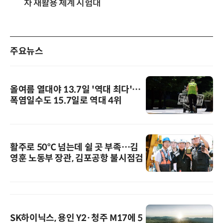
차 재활용 체계 시험대
주요뉴스
올여름 열대야 13.7일 '역대 최다'…
폭염일수도 15.7일로 역대 4위
활주로 50℃ 넘는데 쉴 곳 부족…김
영훈 노동부 장관, 김포공항 불시점검
SK하이닉스, 용인 Y2·청주 M17에 5