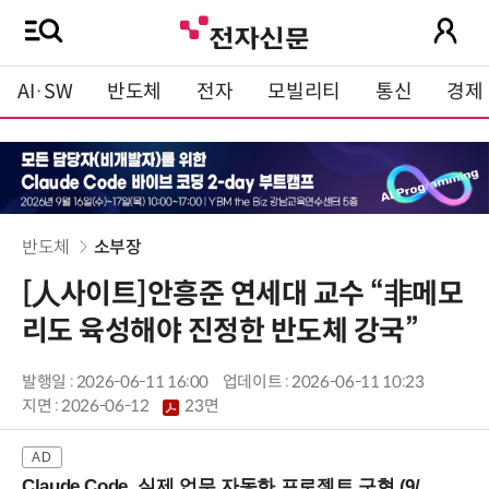
AI·SW
반도체
전자
모빌리티
통신
경제
반도체
소부장
[人사이트]안흥준 연세대 교수 “非메모
리도 육성해야 진정한 반도체 강국”
발행일 : 2026-06-11 16:00
업데이트 : 2026-06-11 10:23
지면 :
2026-06-12
23면
Claude Code, 실제 업무 자동화 프로젝트 구현 (9/16 ~17 강남역)