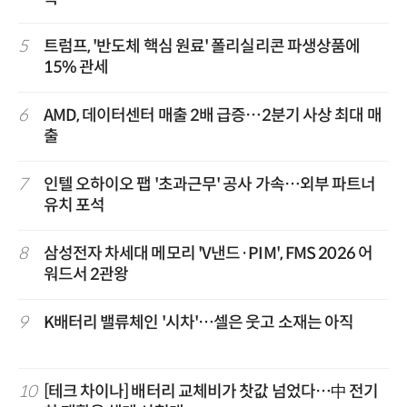
5
트럼프, '반도체 핵심 원료' 폴리실리콘 파생상품에
15% 관세
6
AMD, 데이터센터 매출 2배 급증…2분기 사상 최대 매
출
7
인텔 오하이오 팹 '초과근무' 공사 가속…외부 파트너
유치 포석
8
삼성전자 차세대 메모리 'V낸드·PIM', FMS 2026 어
워드서 2관왕
9
K배터리 밸류체인 '시차'…셀은 웃고 소재는 아직
10
[테크 차이나] 배터리 교체비가 찻값 넘었다…中 전기