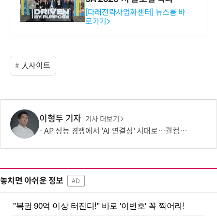
와의 비즈니스 미팅 지원…K
[다래전략사업화센터] 뉴스룸 바
로가기>
-바이오 해외 진출 교두보 확
보
人사이트
이형두 기자
기사 더보기
AP 성능 경쟁에서 'AI 연결성' 시대로…퀄컴 영역 확장 본격화
놓치면 아쉬운 정보
AD