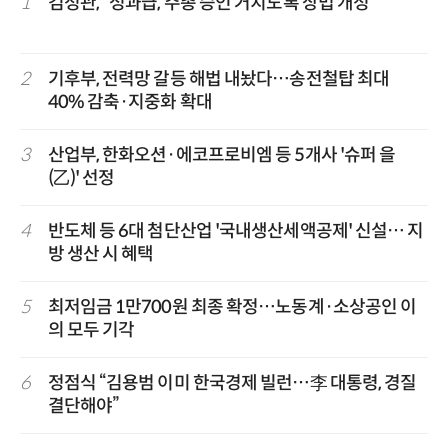
1
김정관, “성과급, 주총 승인 거치도록 상법 개정”
2
기후부, 전력망 갈등 해법 내놨다…송전철탑 최대
40% 감축·지중화 확대
3
산업부, 한화오션·에코프로비엠 등 5개사 '슈퍼 을
(乙)' 선정
4
반도체 등 6대 첨단산업 '국내생산세액공제' 신설… 지
방 생산 시 혜택
5
최저임금 1만700원 최종 확정…노동계·소상공인 이
의 모두 기각
6
정점식 “김용범 이미 한국경제 빌런…李 대통령, 경질
결단해야”