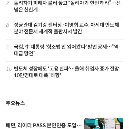
7
돌려차기 피해자 불러 놓고 “돌려차기 한번 해라”…선
넘은 친한계
8
성균관대 김기강 센터장·이영희 교수, 차세대 반도체
분야 전문서 세계적 출판사서 발간
9
국힘, 李 대통령 '형소법 안 읽어봤다' 발언 공세…“역
대급 망언”
10
반도체 성장에도 '고용 한파'…올해 취업자 증가 전망
10만명대로 대폭 '하향'
주요뉴스
배민, 라이더 PASS 본인인증 도입…