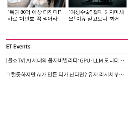
ET Events
[올쇼TV] AI 시대의 옵저버빌리티: GPU·LLM 모니터링부터 AI 기반 장애 대응까지 (8/11 생방송)
그럴듯하지만 AI가 만든 티가 난다면? 유저 리서치부터 배포까지! (9/15)