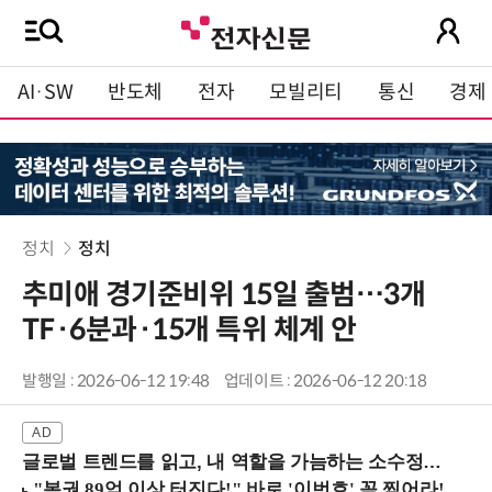
AI·SW
반도체
전자
모빌리티
통신
경제
정치
정치
추미애 경기준비위 15일 출범…3개
TF·6분과·15개 특위 체계 안
발행일 : 2026-06-12 19:48
업데이트 : 2026-06-12 20:18
글로벌 트렌드를 읽고, 내 역할을 가늠하는 소수정예 실습 워크숍 (8/28 신논현역)