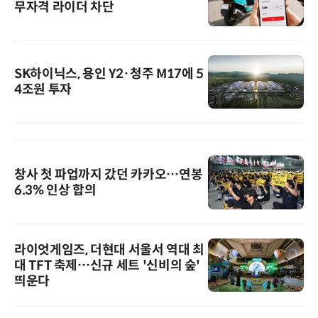
무자격 라이더 차단
SK하이닉스, 용인 Y2·청주 M17에 5
4조원 투자
창사 첫 파업까지 갔던 카카오…연봉
6.3% 인상 합의
라이엇게임즈, 더현대 서울서 역대 최
대 TFT 축제…신규 세트 '신비의 숲'
띄운다