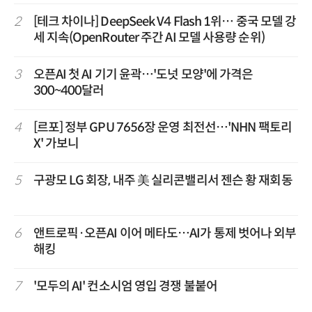
2
[테크 차이나] DeepSeek V4 Flash 1위… 중국 모델 강
세 지속(OpenRouter 주간 AI 모델 사용량 순위)
3
오픈AI 첫 AI 기기 윤곽…'도넛 모양'에 가격은
300~400달러
4
[르포] 정부 GPU 7656장 운영 최전선…'NHN 팩토리
X' 가보니
5
구광모 LG 회장, 내주 美 실리콘밸리서 젠슨 황 재회동
6
앤트로픽·오픈AI 이어 메타도…AI가 통제 벗어나 외부
해킹
7
'모두의 AI' 컨소시엄 영입 경쟁 불붙어