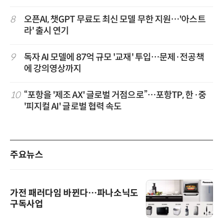
8
오픈AI, 챗GPT 무료도 최신 모델 무한 지원…'아스트
라' 출시 연기
9
독자 AI 모델에 87억 규모 '교재' 투입…문제·전공책
에 강의영상까지
10
“포항을 '제조 AX' 글로벌 거점으로”…포항TP, 한·중
'피지컬 AI' 글로벌 협력 속도
주요뉴스
가전 패러다임 바뀐다…파나소닉도
구독사업