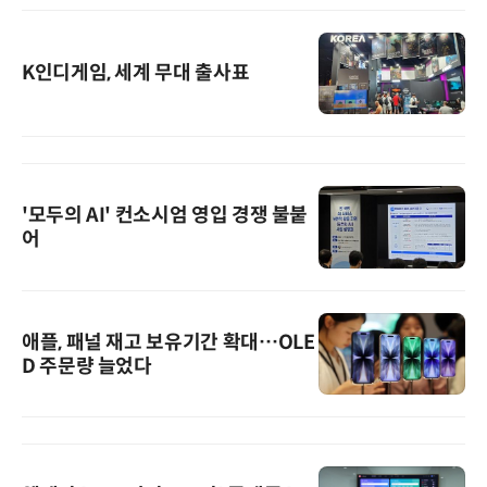
K인디게임, 세계 무대 출사표
'모두의 AI' 컨소시엄 영입 경쟁 불붙
어
애플, 패널 재고 보유기간 확대…OLE
D 주문량 늘었다