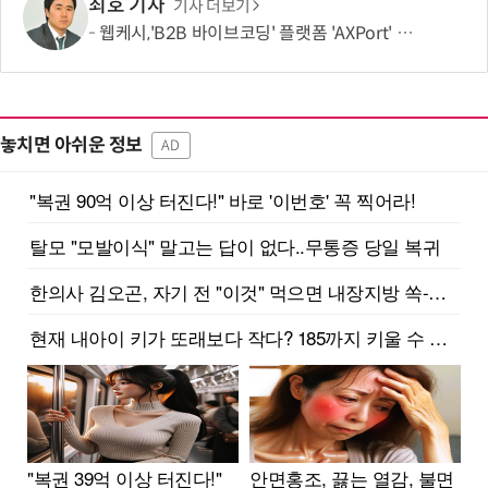
최호 기자
기사 더보기
웹케시,'B2B 바이브코딩' 플랫폼 'AXPort' 출시…AX 시장 본격 공략
놓치면 아쉬운 정보
AD