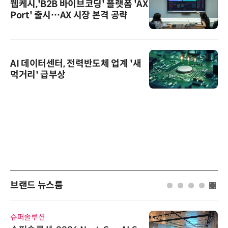
웹케시,'B2B 바이브코딩' 플랫폼 'AX
Port' 출시…AX 시장 본격 공략
AI 데이터센터, 전력반도체 업계 '새
먹거리' 급부상
브랜드 뉴스룸
퍼솔루션
시큐어