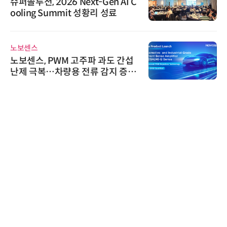
솔루션, 2026 Next-Gen AI C
시큐
ling Summit 성황리 성료
흥원 
정
보센스
다래전
보센스, PWM 고주파 과도 간섭
다래전
제 극복…차량용 전류 감지 증폭
026
스 미
교두
인아그
'자동
인아그
어 개