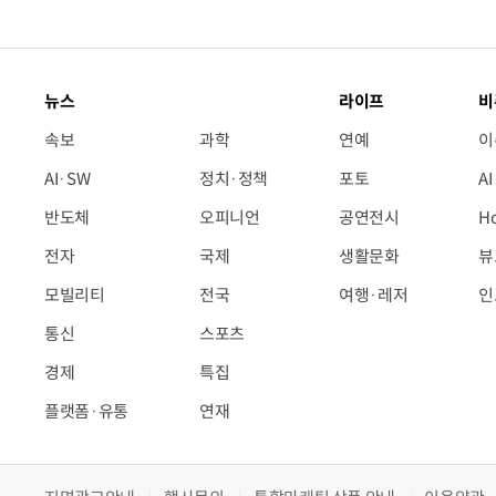
뉴스
라이프
비
속보
과학
연예
이
AI·SW
정치·정책
포토
A
반도체
오피니언
공연전시
H
전자
국제
생활문화
뷰
모빌리티
전국
여행·레저
인
통신
스포츠
경제
특집
플랫폼·유통
연재