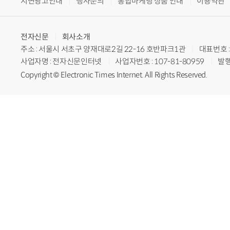
지면광고안내
행사문의
통합마케팅 상품 안내
이용약관
전자신문
회사소개
주소 : 서울시 서초구 양재대로2길 22-16 호반파크1관
대표번호 : 
사업자명 : 전자신문인터넷
사업자번호 : 107-81-80959
발행
Copyright © Electronic Times Internet. All Rights Reserved.