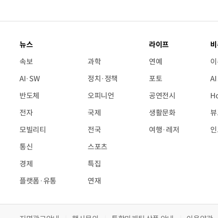
뉴스
라이프
비
속보
과학
연예
이
AI·SW
정치·정책
포토
A
반도체
오피니언
공연전시
H
전자
국제
생활문화
뷰
모빌리티
전국
여행·레저
인
통신
스포츠
경제
특집
플랫폼·유통
연재