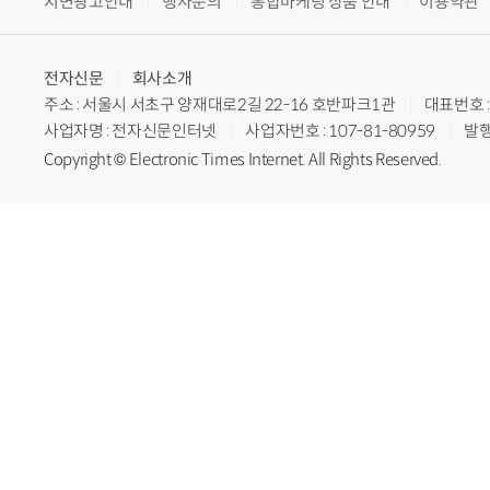
지면광고안내
행사문의
통합마케팅 상품 안내
이용약관
전자신문
회사소개
주소 : 서울시 서초구 양재대로2길 22-16 호반파크1관
대표번호 : 
사업자명 : 전자신문인터넷
사업자번호 : 107-81-80959
발행
Copyright © Electronic Times Internet. All Rights Reserved.