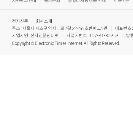
지면광고안내
행사문의
통합마케팅 상품 안내
이용약관
전자신문
회사소개
주소 : 서울시 서초구 양재대로2길 22-16 호반파크1관
대표번호 : 
사업자명 : 전자신문인터넷
사업자번호 : 107-81-80959
발행
Copyright © Electronic Times Internet. All Rights Reserved.