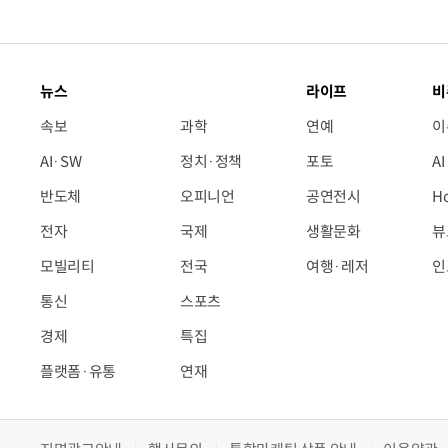
뉴스
라이프
비
속보
과학
연예
이
AI·SW
정치·정책
포토
A
반도체
오피니언
공연전시
H
전자
국제
생활문화
뷰
모빌리티
전국
여행·레저
인
통신
스포츠
경제
특집
플랫폼·유통
연재