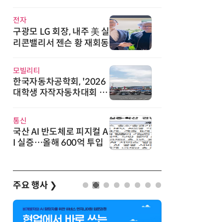
직
전자
구광모 LG 회장, 내주 美 실
리콘밸리서 젠슨 황 재회동
모빌리티
한국자동차공학회, '2026
대학생 자작자동차대회 포
뮬러 부문' 개최
통신
국산 AI 반도체로 피지컬 A
I 실증…올해 600억 투입
주요 행사
❯