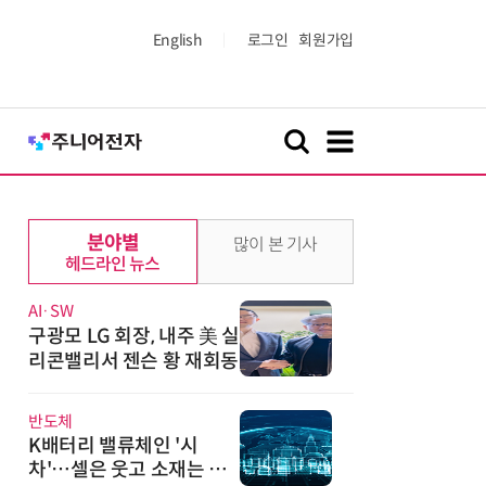
English
로그인
회원가입
분야별
많이 본 기사
헤드라인 뉴스
AI·SW
구광모 LG 회장, 내주 美 실
리콘밸리서 젠슨 황 재회동
반도체
K배터리 밸류체인 '시
차'…셀은 웃고 소재는 아