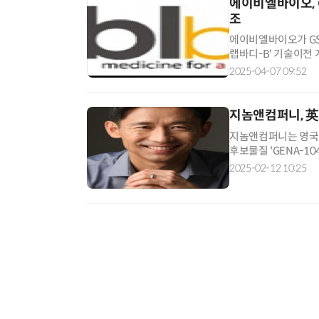
에이비엘바이오, 
조
에이비엘바이오가 GS
랩바디-B' 기술이전 
대 4조원대 계약이다.
2025-04-07 09:52
지놈앤컴퍼니, 英
지놈앤컴퍼니는 영국 
후보물질 'GENA-1
립시스 파마는 현재 
2025-02-12 10:25