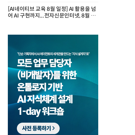
[AI네이티브 교육 8월 일정] AI 활용을 넘
어 AI 구현까지...전자신문인터넷, 8월 실
전 교육·워크숍 개최 발행일 : 2026-07-
23 10:46