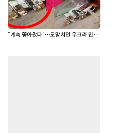
“계속 쫓아왔다”…도망치던 우크라 민간인 공격한 러 자폭 드론