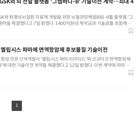
GSK와 뇌 전달 플랫폼 '그랩바디-B' 기술이전 계약…최대 4
K와 퇴행성뇌질환 치료제 개발을 위한 뇌혈관장벽(BBB) 셔틀 플랫폼 '그
계약을 체결했다고 7일 밝혔다. 1400억원대 계약금과 기술료를 포함해 최
 두 회사는 짧은 간섭 리보핵산(siRNA), 안티센스 올리
 엘립시스 파마에 면역항암제 후보물질 기술이전
항암 전문 신약개발사 '엘립시스 파마 리미티드'와 신규타깃 면역항암제
04'에 대한 기술이전 계약을 체결했다고 12일 밝혔다. 이번 계약에 따라 엘
예정 중인 임상1상 시험을 포함한 모든 임상 개발을 전담하게
1