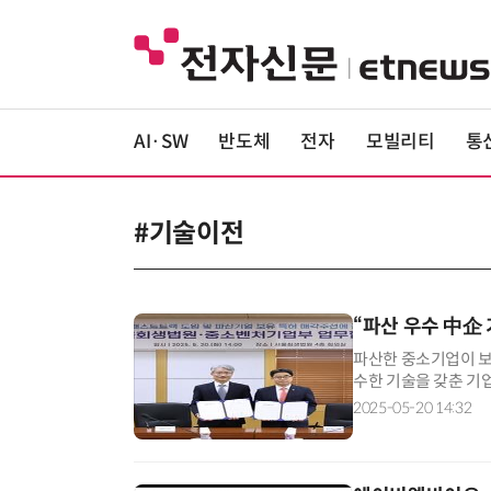
AI·SW
반도체
전자
모빌리티
통
#기술이전
“파산 우수 中企
파산한 중소기업이 보
수한 기술을 갖춘 기
는 기술거래 플랫폼을
2025-05-20 14:32