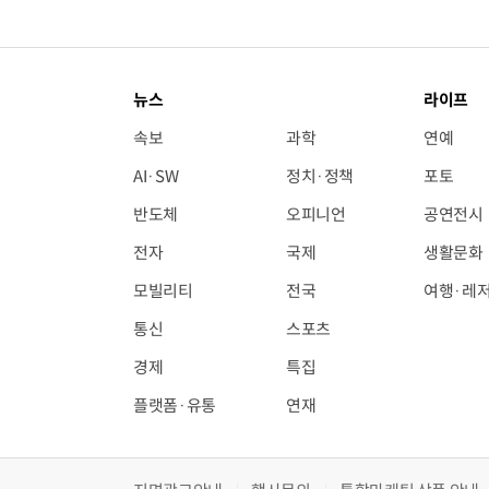
뉴스
라이프
속보
과학
연예
AI·SW
정치·정책
포토
반도체
오피니언
공연전시
전자
국제
생활문화
모빌리티
전국
여행·레
통신
스포츠
경제
특집
플랫폼·유통
연재