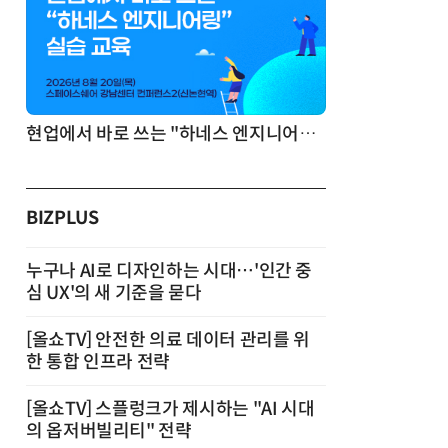
기반 정리·리서치·보고 자동화
현업에서 바로 쓰는 "하네스 엔지니어링" 실습 교육
BIZPLUS
누구나 AI로 디자인하는 시대…'인간 중
심 UX'의 새 기준을 묻다
[올쇼TV] 안전한 의료 데이터 관리를 위
한 통합 인프라 전략
[올쇼TV] 스플렁크가 제시하는 "AI 시대
의 옵저버빌리티" 전략