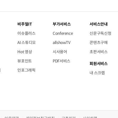
비주얼IT
부가서비스
서비스안내
이슈플러스
Conference
신문구독신청
AI 스튜디오
allshowTV
콘텐츠구매
Hot 영상
시사용어
초판서비스
뷰포인트
PDF서비스
회원서비스
저
인포그래픽
내 스크랩