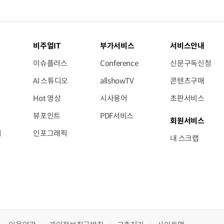
비주얼IT
부가서비스
서비스안내
이슈플러스
Conference
신문구독신청
AI 스튜디오
allshowTV
콘텐츠구매
Hot 영상
시사용어
초판서비스
뷰포인트
PDF서비스
회원서비스
저
인포그래픽
내 스크랩