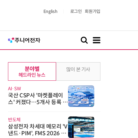
English
로그인
회원가입
분야별
많이 본 기사
헤드라인 뉴스
AI·SW
국산 CSP사 '마켓플레이
스' 커졌다…5개사 등록 솔
루션 1439개
반도체
삼성전자 차세대 메모리 'V
낸드·PIM', FMS 2026 어