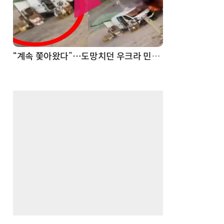
“계속 쫓아왔다”…도망치던 우크라 민간인 공격한 러 자폭 드론