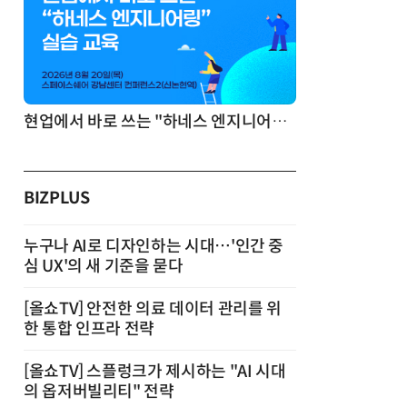
기반 정리·리서치·보고 자동화
현업에서 바로 쓰는 "하네스 엔지니어링" 실습 교육
BIZPLUS
누구나 AI로 디자인하는 시대…'인간 중
심 UX'의 새 기준을 묻다
[올쇼TV] 안전한 의료 데이터 관리를 위
한 통합 인프라 전략
[올쇼TV] 스플렁크가 제시하는 "AI 시대
의 옵저버빌리티" 전략