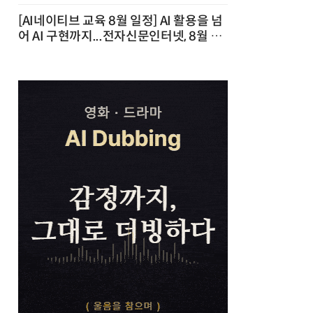
[AI네이티브 교육 8월 일정] AI 활용을 넘
어 AI 구현까지...전자신문인터넷, 8월 실
전 교육·워크숍 개최 발행일 : 2026-07-
23 10:46