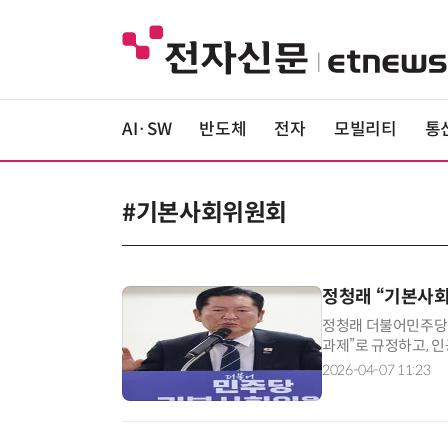
AI·SW
반도체
전자
모빌리티
통
#기본사회위원회
정청래 “기본사회
정청래 더불어민주당 
과제”로 규정하고, 인
7일 국회 의원회관에
2026-04-07 11:23