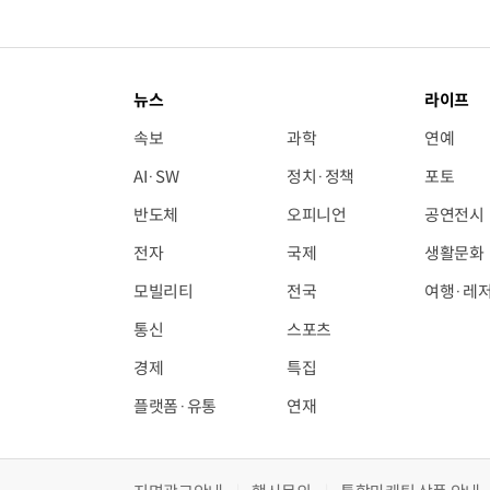
뉴스
라이프
속보
과학
연예
AI·SW
정치·정책
포토
반도체
오피니언
공연전시
전자
국제
생활문화
모빌리티
전국
여행·레
통신
스포츠
경제
특집
플랫폼·유통
연재