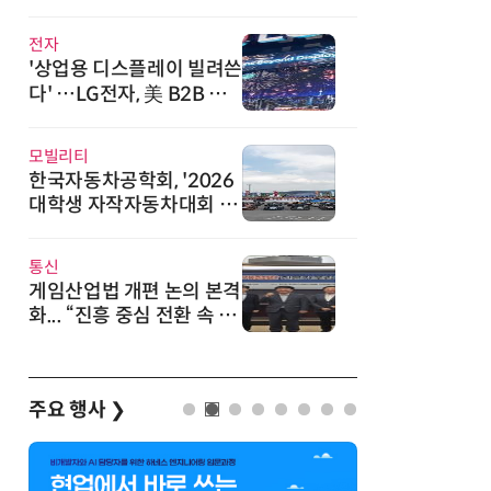
워드서 2관왕
전자
'상업용 디스플레이 빌려쓴
다' …LG전자, 美 B2B 구
독 시동
모빌리티
한국자동차공학회, '2026
대학생 자작자동차대회 포
뮬러 부문' 개최
통신
게임산업법 개편 논의 본격
화... “진흥 중심 전환 속 세
부 보완 필요”
주요 행사
❯