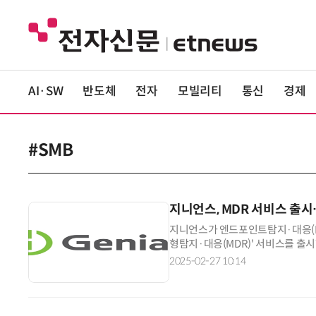
AI·SW
반도체
전자
모빌리티
통신
경제
#SMB
지니언스, MDR 서비스 출
지니언스가 엔드포인트탐지·대응(E
형탐지·대응(MDR)' 서비스를 출시
최근 사이버 위협이 고도화하며 보
2025-02-27 10:14