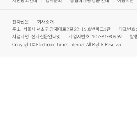
지면광고안내
행사문의
통합마케팅 상품 안내
이용약관
전자신문
회사소개
주소 : 서울시 서초구 양재대로2길 22-16 호반파크1관
대표번호 : 
사업자명 : 전자신문인터넷
사업자번호 : 107-81-80959
발행
Copyright © Electronic Times Internet. All Rights Reserved.