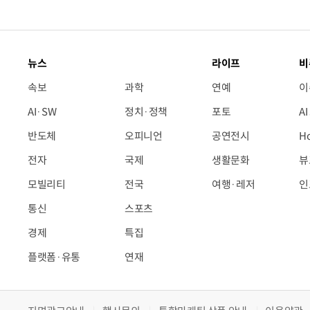
뉴스
라이프
비
속보
과학
연예
이
AI·SW
정치·정책
포토
A
반도체
오피니언
공연전시
H
전자
국제
생활문화
뷰
모빌리티
전국
여행·레저
인
통신
스포츠
경제
특집
플랫폼·유통
연재