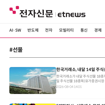
AI·SW
반도체
전자
모빌리티
통신
경제
#선물
한국거래소, 내달 14일 주
한국거래소가 내달 주식선물 18종목
일 주식선물 18종목(유가증권시장
장 2종목)을 추가상장할 예정이라고
2026-08-04 14:01
시장의 DB하이텍, HD건설기계, 
성호전자, 에스피지, 에임드바이오, 