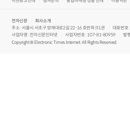
지면광고안내
행사문의
통합마케팅 상품 안내
이용약관
전자신문
회사소개
주소 : 서울시 서초구 양재대로2길 22-16 호반파크1관
대표번호 : 
사업자명 : 전자신문인터넷
사업자번호 : 107-81-80959
발행
Copyright © Electronic Times Internet. All Rights Reserved.