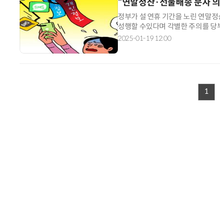
“연말정산·선물배송 문자 
정부가 설 연휴 기간을 노린 연말정
성행할 수있다며 각별한 주의를 당
경찰청, 한국인터넷진흥원(KISA)
2025-01-19 12:00
1