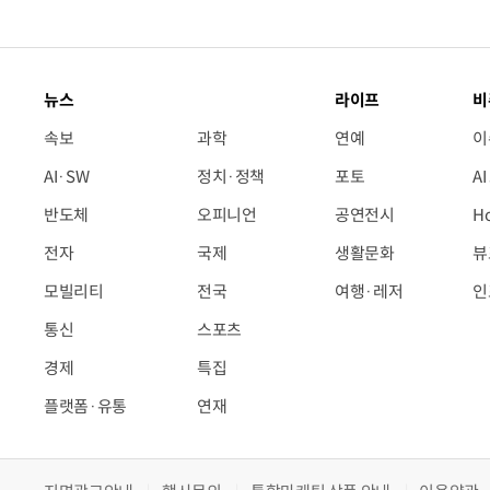
뉴스
라이프
비
속보
과학
연예
이
AI·SW
정치·정책
포토
A
반도체
오피니언
공연전시
H
전자
국제
생활문화
뷰
모빌리티
전국
여행·레저
인
통신
스포츠
경제
특집
플랫폼·유통
연재