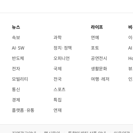
뉴스
라이프
비
속보
과학
연예
이
AI·SW
정치·정책
포토
A
반도체
오피니언
공연전시
H
전자
국제
생활문화
뷰
모빌리티
전국
여행·레저
인
통신
스포츠
경제
특집
플랫폼·유통
연재