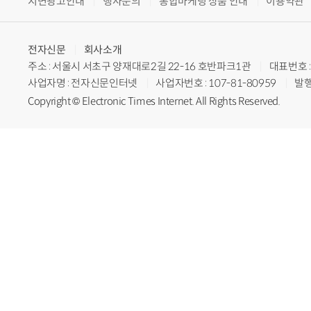
지면광고안내
행사문의
통합마케팅 상품 안내
이용약관
전자신문
회사소개
주소 : 서울시 서초구 양재대로2길 22-16 호반파크1관
대표번호 : 
사업자명 : 전자신문인터넷
사업자번호 : 107-81-80959
발행
Copyright © Electronic Times Internet. All Rights Reserved.