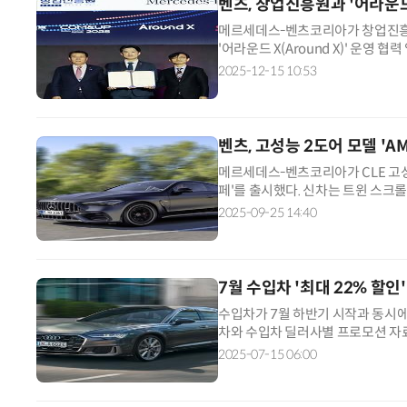
벤츠, 창업진흥원과 '어라운드
메르세데스-벤츠코리아가 창업진흥원
'어라운드 X(Around X)' 운영
와 창업진흥원이 운영하는 글로벌 기
2025-12-15 10:53
벤츠, 고성능 2도어 모델 'AM
메르세데스-벤츠코리아가 CLE 고성능
페'를 출시했다. 신차는 트윈 스크롤 
해 최고출력 449마력과 최대토크 
2025-09-25 14:40
7월 수입차 '최대 22% 할
수입차가 7월 하반기 시작과 동시에
차와 수입차 딜러사별 프로모션 자료
스바겐 등 주요 수입차 브랜드가 최
2025-07-15 06:00