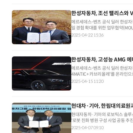
한성자동차, 조선 팰리스와 V
메르세데스-벤츠 공식 딜러 한성자
일 경험 확대를 위한 업무협약(MOU
티 프로그램 '톱 클래스' 고객에게
2025-04-22 15:36
한성자동차, 고성능 AMG 에디
메르세데스-벤츠 공식 딜러 한성자동차
4MATIC+ 카브리올레'를 온라인으
으로 국내에 선보이는 모델이다. 기
2025-04-15 11:20
현대차·기아, 한림대의료원과
현대자동차·기아의 로보틱스 솔루
'로봇 친화 병원 구성 사업 공동 추
현대차·기아가 보유한 '로보틱스 토
2025-04-07 09:10