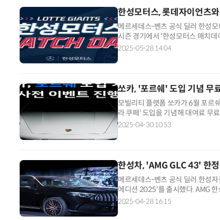
한성모터스, 롯데자이언츠와
메르세데스-벤츠 공식 딜러 한성모터
시즌 경기에서 '한성모터스 매치데이
이언츠가 10년째 이어온 파트너십이
2025-05-28 14:04
쏘카, '포르쉐' 도입 기념 무
모빌리티 플랫폼 쏘카가 6월 포르쉐
라 쿠페' 도입을 기념해 대여료 무
쉐 서비스 지역과 색상 등 구체적 정
2025-04-30 10:53
한성차, 'AMG GLC 43'
메르세데스-벤츠 공식 딜러 한성자동차는
에디션 2025'를 출시했다. AMG
스토어 웹사이트를 통해 구매할 수 
2025-04-28 16:15