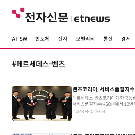
AI·SW
반도체
전자
모빌리티
통신
경제
#메르세데스-벤츠
벤츠코리아, 서비스품질지수
메르세데스-벤츠코리아가 한국능률협회
서비스품질지수(KSQI)'에서 12
부문 1위를 차지했다고 7일 밝혔다
2026-08-07 10:54
중고차 부문에서 95점을 기록했다. 
이 체감하는 서비스 전반에서 호평