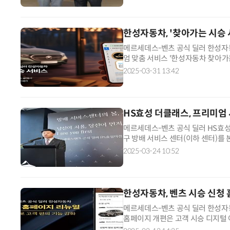
한성자동차, '찾아가는 시승 
메르세데스-벤츠 공식 딜러 한성자
엄 맞춤 서비스 '한성자동차 찾아가는
서비스'는 한성자동차 세일즈 컨설
2025-03-31 13:42
HS효성 더클래스, 프리미엄
메르세데스-벤츠 공식 딜러 HS효
구 방배 서비스 센터(이하 센터)를 
는 “벤츠를 대표하는 딜러로 최상
2025-03-24 10:52
한성자동차, 벤츠 시승 신청
메르세데스-벤츠 공식 딜러 한성자동
홈페이지 개편은 고객 시승 디지털 
페이지가 다수 입력 항목으로 인해