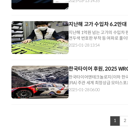
2025-03-13 14:35
지난해 고가 수입차 6.2만대
지난해 1억원 넘는 고가의 수입차 
연두색 번호판 부착 등 여파로 풀이된
억원이 넘는 수입차는 총 6만2520대
2025-01-28 13:54
한국타이어 후원, 2025 W
한국타이어앤테크놀로지(이하 한국
(FIA) 주관 세계 최정상급 모터스포츠 대
Championship, 이하 WRC)' 
2025-01-28 06:00
1
2