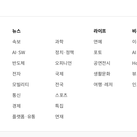
뉴스
라이프
비
속보
과학
연예
이
AI·SW
정치·정책
포토
A
반도체
오피니언
공연전시
H
전자
국제
생활문화
뷰
모빌리티
전국
여행·레저
인
통신
스포츠
경제
특집
플랫폼·유통
연재