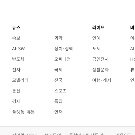
뉴스
라이프
비
속보
과학
연예
이
AI·SW
정치·정책
포토
A
반도체
오피니언
공연전시
H
전자
국제
생활문화
뷰
모빌리티
전국
여행·레저
인
통신
스포츠
경제
특집
플랫폼·유통
연재