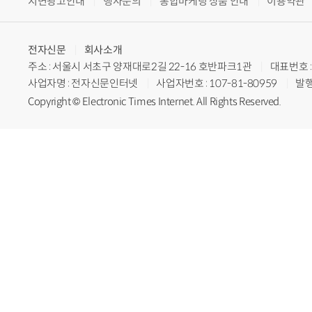
지면광고안내
행사문의
통합마케팅 상품 안내
이용약관
전자신문
회사소개
주소 : 서울시 서초구 양재대로2길 22-16 호반파크1관
대표번호 : 
사업자명 : 전자신문인터넷
사업자번호 : 107-81-80959
발행
Copyright © Electronic Times Internet. All Rights Reserved.