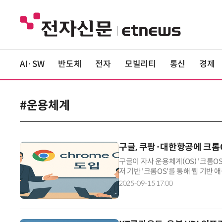
AI·SW
반도체
전자
모빌리티
통신
경제
#운용체계
구글, 쿠팡·대한항공에 크롬O
구글이 자사 운용체계(OS) '크롬O
저 기반 '크롬OS'를 통해 웹 기반
트(MS) 윈도가 독점한 OS 시장
2025-09-15 17:00