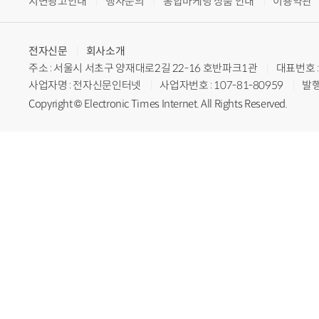
지면광고안내
행사문의
통합마케팅 상품 안내
이용약관
전자신문
회사소개
주소 : 서울시 서초구 양재대로2길 22-16 호반파크1관
대표번호 : 
사업자명 : 전자신문인터넷
사업자번호 : 107-81-80959
발행
Copyright © Electronic Times Internet. All Rights Reserved.