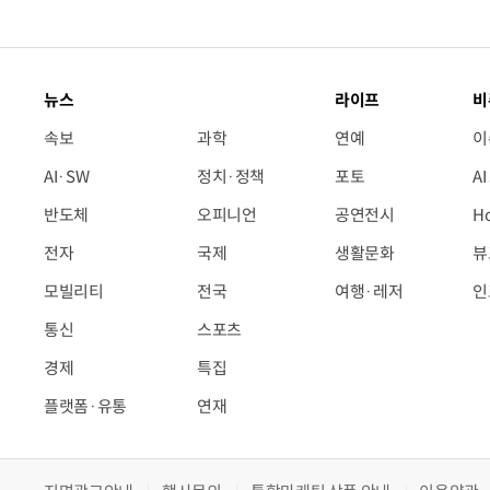
뉴스
라이프
비
속보
과학
연예
이
AI·SW
정치·정책
포토
A
반도체
오피니언
공연전시
H
전자
국제
생활문화
뷰
모빌리티
전국
여행·레저
인
통신
스포츠
경제
특집
플랫폼·유통
연재