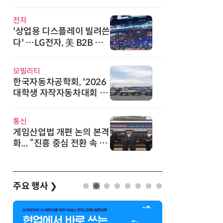
워드서 2관왕
전자
'상업용 디스플레이 빌려쓴
다' …LG전자, 美 B2B 구
독 시동
모빌리티
한국자동차공학회, '2026
대학생 자작자동차대회 포
뮬러 부문' 개최
통신
게임산업법 개편 논의 본격
화... “진흥 중심 전환 속 세
부 보완 필요”
주요 행사
❯