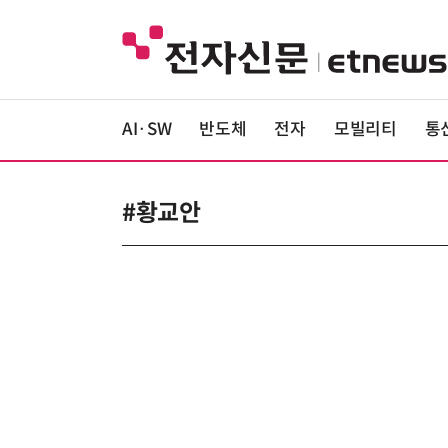
AI·SW
반도체
전자
모빌리티
통
#황교안