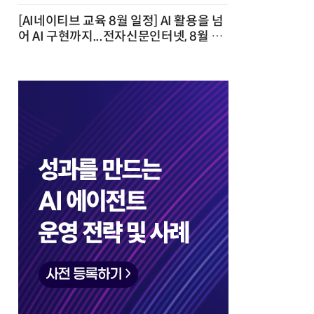
[AI네이티브 교육 8월 일정] AI 활용을 넘
어 AI 구현까지...전자신문인터넷, 8월 실
전 교육·워크숍 개최 발행일 : 2026-07-
23 10:46