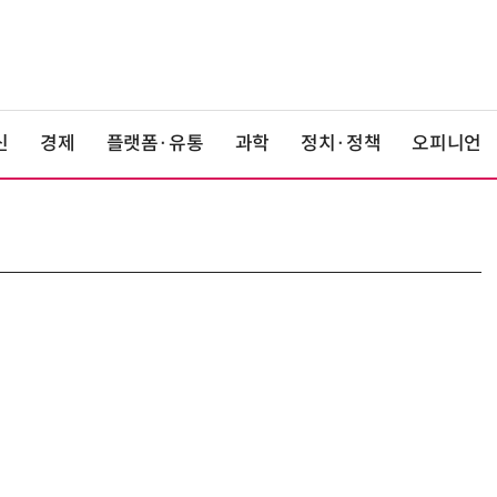
신
경제
플랫폼·유통
과학
정치·정책
오피니언