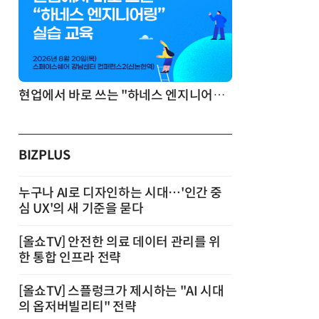
기반 정리·리서치·보고 자동화
현업에서 바로 쓰는 "하네스 엔지니어링" 실습 교육
BIZPLUS
누구나 AI로 디자인하는 시대…'인간 중
심 UX'의 새 기준을 묻다
[올쇼TV] 안전한 의료 데이터 관리를 위
한 통합 인프라 전략
[올쇼TV] 스플렁크가 제시하는 "AI 시대
의 옵저버빌리티" 전략