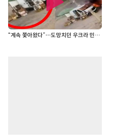
“계속 쫓아왔다”…도망치던 우크라 민간인 공격한 러 자폭 드론