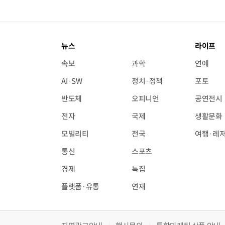
뉴스
라이프
속보
과학
연예
AI·SW
정치·정책
포토
반도체
오피니언
공연전시
전자
국제
생활문화
모빌리티
전국
여행·레
통신
스포츠
경제
특집
플랫폼·유통
연재