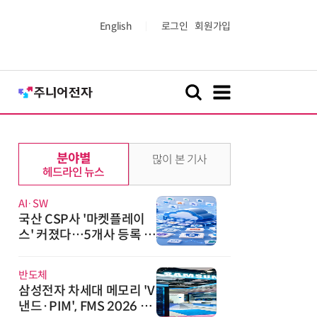
English
로그인
회원가입
분야별
많이 본 기사
헤드라인 뉴스
AI·SW
국산 CSP사 '마켓플레이
스' 커졌다…5개사 등록 솔
루션 1439개
반도체
삼성전자 차세대 메모리 'V
낸드·PIM', FMS 2026 어