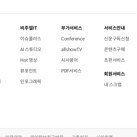
비주얼IT
부가서비스
서비스안내
이슈플러스
Conference
신문구독신청
AI 스튜디오
allshowTV
콘텐츠구매
Hot 영상
시사용어
초판서비스
뷰포인트
PDF서비스
회원서비스
저
인포그래픽
내 스크랩