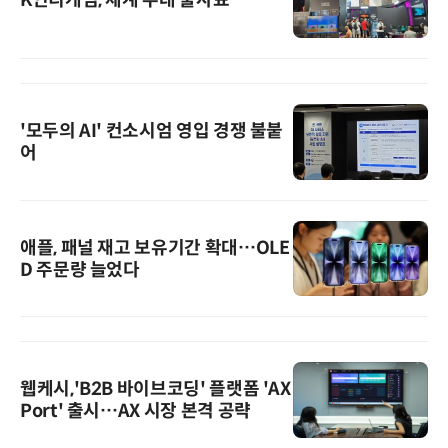
K인디게임, 세계 무대 출사표
'모두의 AI' 컨소시엄 영입 경쟁 불붙
어
애플, 패널 재고 보유기간 확대…OLE
D 주문량 늘었다
웹케시,'B2B 바이브코딩' 플랫폼 'AX
Port' 출시…AX 시장 본격 공략