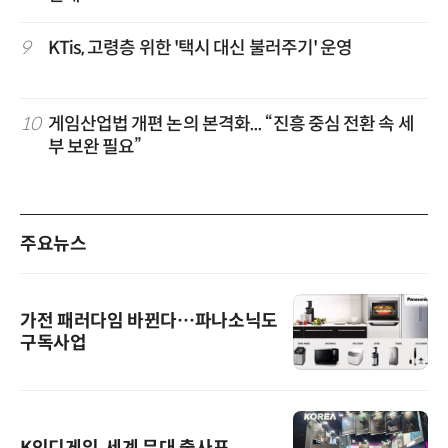
9
KTis, 고령층 위한 '택시 대신 불러주기' 운영
10
게임산업법 개편 논의 본격화... “진흥 중심 전환 속 세
부 보완 필요”
주요뉴스
가전 패러다임 바뀐다…파나소닉도
구독사업