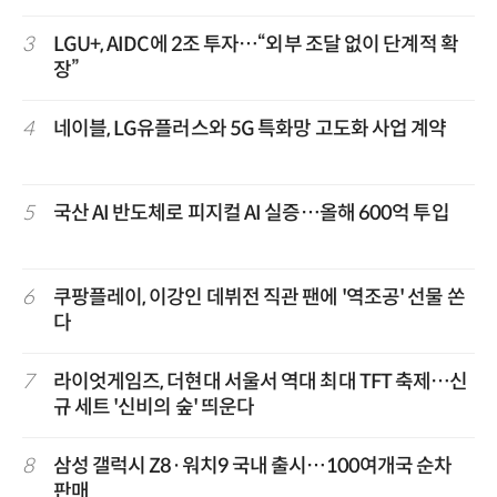
3
LGU+, AIDC에 2조 투자…“외부 조달 없이 단계적 확
장”
4
네이블, LG유플러스와 5G 특화망 고도화 사업 계약
5
국산 AI 반도체로 피지컬 AI 실증…올해 600억 투입
6
쿠팡플레이, 이강인 데뷔전 직관 팬에 '역조공' 선물 쏜
다
7
라이엇게임즈, 더현대 서울서 역대 최대 TFT 축제…신
규 세트 '신비의 숲' 띄운다
8
삼성 갤럭시 Z8·워치9 국내 출시…100여개국 순차
판매