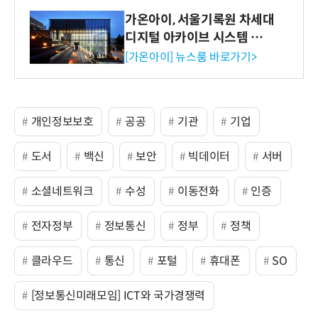
가온아이, 서울기록원 차세대
디지털 아카이브 시스템 구축
수행
[가온아이] 뉴스룸 바로가기>
개인정보보호
공공
기관
기업
도서
백신
보안
빅데이터
서버
소셜네트워크
수성
이동전화
인증
전자정부
정보통신
정부
정책
클라우드
통신
포털
휴대폰
SO
[정보통신미래모임] ICT와 국가경쟁력