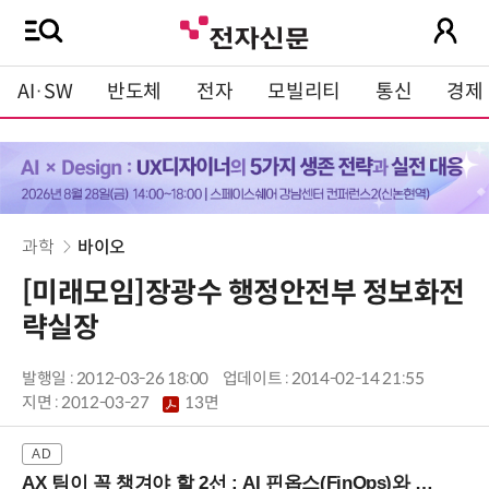
AI·SW
반도체
전자
모빌리티
통신
경제
과학
바이오
[미래모임]장광수 행정안전부 정보화전
략실장
발행일 : 2012-03-26 18:00
업데이트 : 2014-02-14 21:55
지면 :
2012-03-27
13면
AX 팀이 꼭 챙겨야 할 2선 : AI 핀옵스(FinOps)와 토큰 거버넌스 (8/21 잠실역)