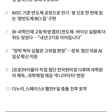
6
KIST, 기존 반도체 공정으로 전기·빛 신호 한 번에 읽
는 '광반도체 BCI 칩' 구현
7
[K-과학인재 고등학생 캠프] 반도체·바이오 실험에 더
위도 잊었다… “내년 2기로 이어집니다”
8
“망막 찍자 심혈관 고위험 판정”…정부, 첨단 의료 AI
임상 확산 지원
9
[르포]아이들이 직접 첨단 전자현미경 다루며 과학원
리 체득...과학체험 제공 '주니어닥터' 현장
10
다누리, 스페이스X 팰컨9 달 충돌 전후 포착