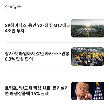
주요뉴스
SK하이닉스, 용인 Y2·청주 M17에 5
4조원 투자
창사 첫 파업까지 갔던 카카오…연봉
6.3% 인상 합의
트럼프, '반도체 핵심 원료' 폴리실리
콘 파생상품에 15% 관세