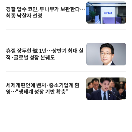
경찰 압수 코인, 두나무가 보관한다…
최종 낙찰자 선정
휴젤 장두현 號 1년…상반기 최대 실
적·글로벌 성장 본궤도
세제개편안에 벤처·중소기업계 환
영…“생태계 성장 기반 확충”