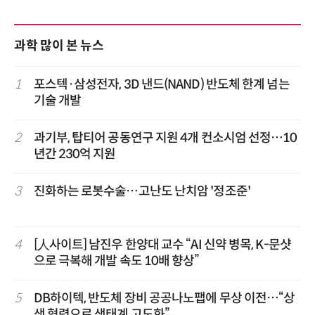
과학 많이 본 뉴스
1
포스텍·삼성전자, 3D 낸드(NAND) 반도체 한계 넘는
기술 개발
2
과기부, 탑티어 공동연구 지원 4개 컨소시엄 선정…10
년간 230억 지원
3
진화하는 로봇수술…고난도 난치암 '정조준'
4
[人사이트] 남진우 한양대 교수 “AI 신약 병목, K-문샷
으로 극복해 개발 속도 10배 향상”
5
DB하이텍, 반도체 장비 공공나노팹에 무상 이전…“상
생 협력으로 생태계 고도화”