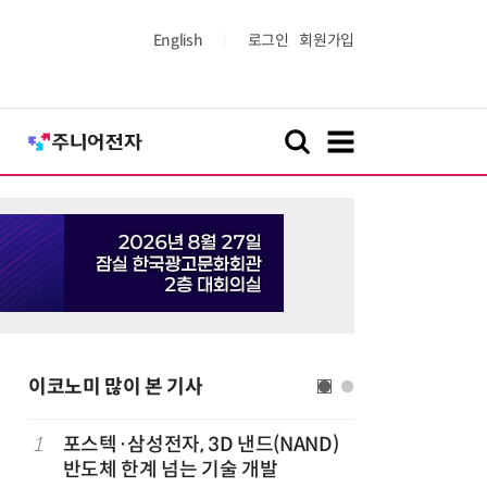
English
로그인
회원가입
이코노미 많이 본 기사
1
포스텍·삼성전자, 3D 낸드(NAND)
6
창사 첫 
반도체 한계 넘는 기술 개발
봉 6.3%