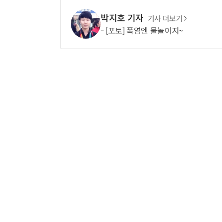
박지호 기자
기사 더보기
[포토] 폭염엔 물놀이지~