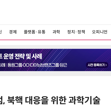
신
경제
플랫폼·유통
과학
정치·정책
오피니언
, 북핵 대응을 위한 과학기술
6
창사 첫 파업까지 갔던 카카오…연
봉 6.3% 인상 합의