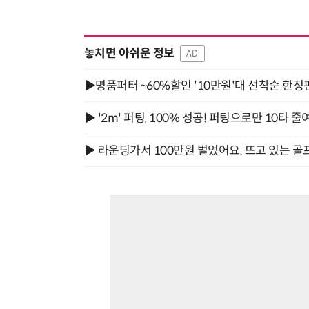
놓치면 아쉬운 정보
AD
▶명품퍼터 ~60%할인 '10만원'대 선착순 한정
▶ '2m' 퍼팅, 100% 성공! 퍼팅으로만 10타 줄
▶ 라운딩가서 100만원 벌었어요. 뜨고 있는 골