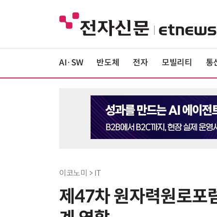
AI·SW
반도체
전자
모빌리티
통
이코노미 > IT
제47차 원자력원로포럼