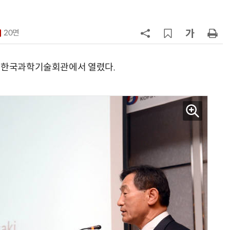
7
1000원 커피·45㎝ 피자…트레이
더스 'T-카페', 이마트 첫 입점
20면
8
배민, 라이더 PASS 본인인증 도입
무자격 라이더 차단
동 한국과학기술회관에서 열렸다.
9
CJ대한통운, 이마트24 택배 다시 맡
는다
10
트럼프, '반도체 핵심 원료' 폴리실리
콘 파생상품에 15% 관세