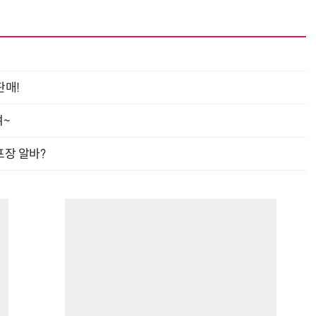
판매!
여~
프장 알바?