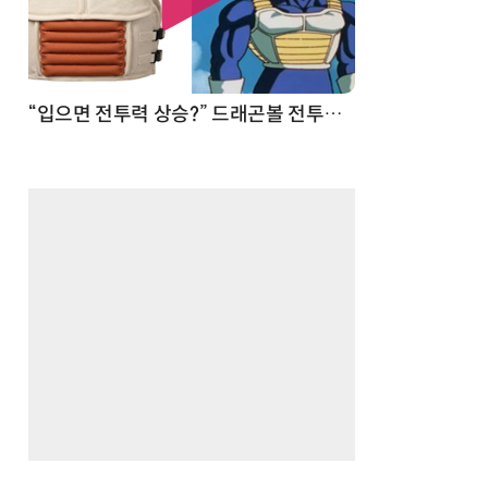
 순간
“입으면 전투력 상승?” 드래곤볼 전투복 닮은 중량조끼