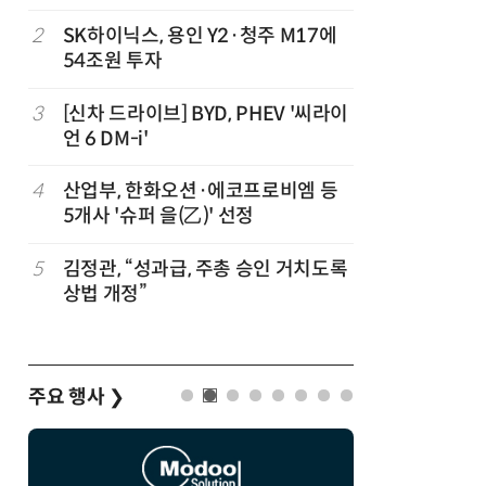
2
SK하이닉스, 용인 Y2·청주 M17에
7
1000원
54조원 투자
더스 'T-
…
3
[신차 드라이브] BYD, PHEV '씨라이
8
배민, 라
언 6 DM-i'
무자격 라
4
산업부, 한화오션·에코프로비엠 등
9
CJ대한통
5개사 '슈퍼 을(乙)' 선정
는다
5
김정관, “성과급, 주총 승인 거치도록
10
트럼프, 
상법 개정”
콘 파생상
주요 행사
❯